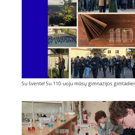
Su švente! Su 110-uoju mūsų gimnazijos gimtadien