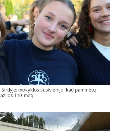
 širdyje: mokyklos susivienijo, kad paminėtų
azijos 110-metį