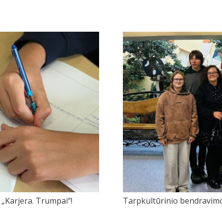
e „Karjera. Trumpai“!
Tarpkultūrinio bendravimo