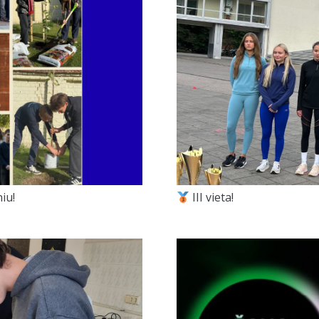
iu!
III vieta!