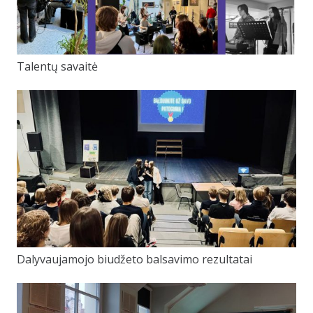
Talentų savaitė
Dalyvaujamojo biudžeto balsavimo rezultatai