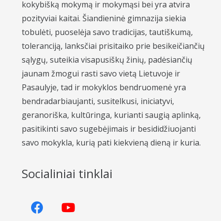
kokybišką mokymą ir mokymąsi bei yra atvira
pozityviai kaitai. Šiandieninė gimnazija siekia
tobulėti, puoselėja savo tradicijas, tautiškumą,
toleranciją, lanksčiai prisitaiko prie besikeičiančių
sąlygų, suteikia visapusiškų žinių, padėsiančių
jaunam žmogui rasti savo vietą Lietuvoje ir
Pasaulyje, tad ir mokyklos bendruomenė yra
bendradarbiaujanti, susitelkusi, iniciatyvi,
geranoriška, kultūringa, kurianti saugią aplinką,
pasitikinti savo sugebėjimais ir besididžiuojanti
savo mokykla, kurią pati kiekvieną dieną ir kuria.
Socialiniai tinklai