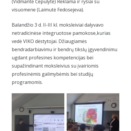
(Vidmantė Čepulytė) Reklama ir ryšiai su
visuomene (Laimutė Fedosejeva).
Balandžio 3 d. II-III kl. moksleiviai dalyvavo
netradicinėse integruotose pamokose,kurias
vedė VIKO dėstytojai. Džiaugiamės
bendradarbiavimu ir bendrų tikslų įgyvendinimu
ugdant profesines kompetencijas bei
supažindinant moksleivius su įvairiomis
profesinėmis galimybėmis bei studijų
programomis.