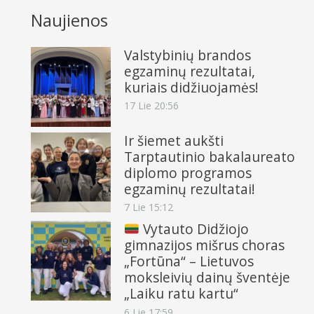
Naujienos
Valstybinių brandos
egzaminų rezultatai,
kuriais didžiuojamės!
17 Lie 20:56
Ir šiemet aukšti
Tarptautinio bakalaureato
diplomo programos
egzaminų rezultatai!
7 Lie 15:12
Vytauto Didžiojo
gimnazijos mišrus choras
„Fortūna“ – Lietuvos
moksleivių dainų šventėje
„Laiku ratu kartu“
6 Lie 17:59