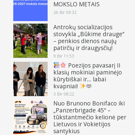
MOKSLO METAIS
26 Bir 09:32
Antrokų socializacijos
stovykla „Būkime drauge“
– penkios dienos naujų
patirčių ir draugysčių!
9 Bir 11:53
Poezijos pavasarį II
klasių mokiniai paminėjo
kūrybiškai ir… labai
kvapniai!
🫶
3 Bir 08:22
Nuo Brunono Bonifaco iki
„Panzerbrigade 45“ –
tūkstantmečio kelionė per
Lietuvos ir Vokietijos
santykius