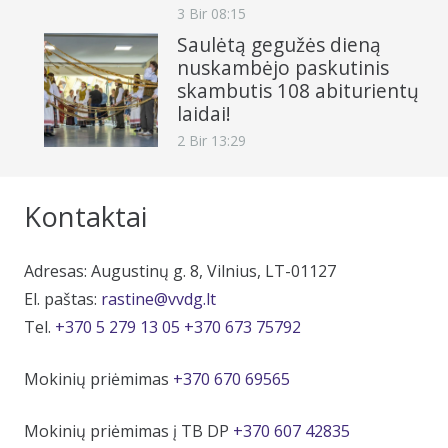
3 Bir 08:15
Saulėtą gegužės dieną
nuskambėjo paskutinis
skambutis 108 abiturientų
laidai!
2 Bir 13:29
Kontaktai
Adresas: Augustinų g. 8, Vilnius, LT-01127
El. paštas:
rastine@vvdg.lt
Tel.
+370 5 279 13 05
+370 673 75792
Mokinių priėmimas
+370 670 69565
Mokinių priėmimas į TB DP
+370 607 42835