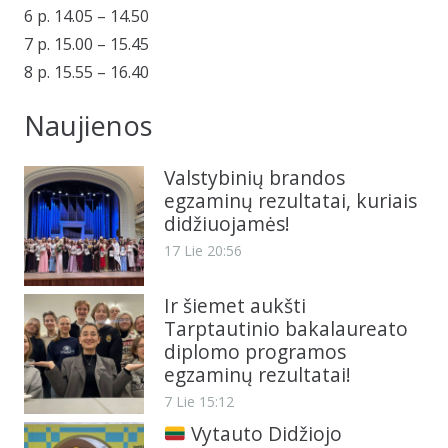
6 p. 14.05 – 14.50
7 p. 15.00 – 15.45
8 p. 15.55 – 16.40
Naujienos
Valstybinių brandos
egzaminų rezultatai, kuriais
didžiuojamės!
17 Lie 20:56
Ir šiemet aukšti
Tarptautinio bakalaureato
diplomo programos
egzaminų rezultatai!
7 Lie 15:12
Vytauto Didžiojo