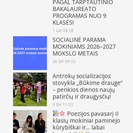
PAGAL TARPTAUTINIO
BAKALAUREATO
PROGRAMAS NUO 9
KLASĖS!
1 Lie 08:18
SOCIALINĖ PARAMA
MOKINIAMS 2026–2027
MOKSLO METAIS
26 Bir 09:32
Antrokų socializacijos
stovykla „Būkime drauge“
– penkios dienos naujų
patirčių ir draugysčių!
9 Bir 11:53
Poezijos pavasarį II
klasių mokiniai paminėjo
kūrybiškai ir… labai