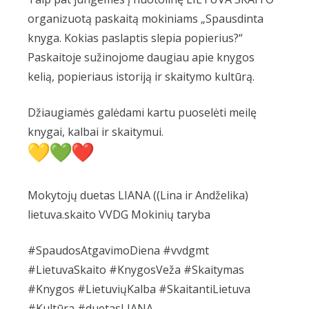
organizuotą paskaitą mokiniams „Spausdinta
knyga. Kokias paslaptis slepia popierius?“
Paskaitoje sužinojome daugiau apie knygos
kelią, popieriaus istoriją ir skaitymo kultūrą.
Džiaugiamės galėdami kartu puoselėti meilę
knygai, kalbai ir skaitymui.
Mokytojų duetas LIANA ((Lina ir Andželika)
lietuva.skaito VVDG Mokinių taryba
#SpaudosAtgavimoDiena #vvdgmt
#LietuvaSkaito #KnygosVeža #Skaitymas
#Knygos #LietuviųKalba #SkaitantiLietuva
#Kultūra #duetasLIANA