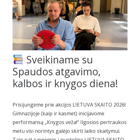
Sveikiname su
Spaudos atgavimo,
kalbos ir knygos diena!
Prisijungėme prie akcijos LIETUVA SKAITO 2026!
Gimnazijoje (kaip ir kasmet) inicijavome
performansą „Knygos veža!“ Ilgosios pertraukos
metu visi norintys galėjo skirti laiko skaitymui.
Taip pat jungėmės į nuotolinę LIETUVA SKAITO