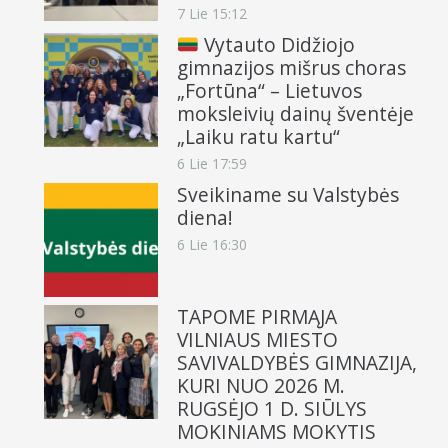
7 Lie 15:12
Vytauto Didžiojo
gimnazijos mišrus choras
„Fortūna“ – Lietuvos
moksleivių dainų šventėje
„Laiku ratu kartu“
6 Lie 17:59
Sveikiname su Valstybės
diena!
6 Lie 16:30
TAPOME PIRMĄJA
VILNIAUS MIESTO
SAVIVALDYBĖS GIMNAZIJA,
KURI NUO 2026 M.
RUGSĖJO 1 D. SIŪLYS
MOKINIAMS MOKYTIS