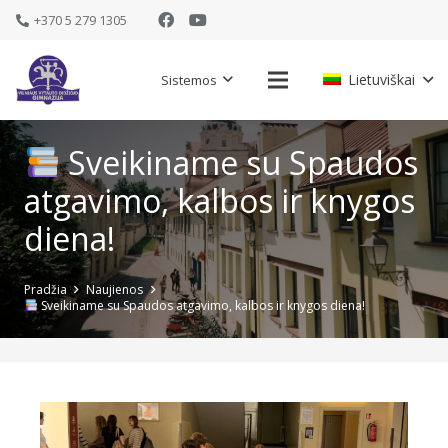
+370 5 279 1305
Lietuviškai
Sistemos
Sveikiname su Spaudos
atgavimo, kalbos ir knygos
diena!
Pradžia
Naujienos
Sveikiname su Spaudos atgavimo, kalbos ir knygos diena!