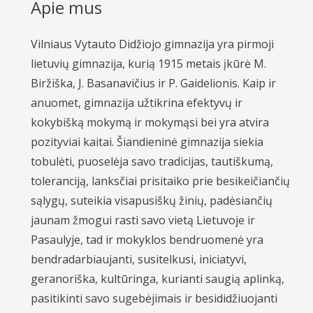
Apie mus
Vilniaus Vytauto Didžiojo gimnazija yra pirmoji
lietuvių gimnazija, kurią 1915 metais įkūrė M.
Biržiška, J. Basanavičius ir P. Gaidelionis. Kaip ir
anuomet, gimnazija užtikrina efektyvų ir
kokybišką mokymą ir mokymąsi bei yra atvira
pozityviai kaitai. Šiandieninė gimnazija siekia
tobulėti, puoselėja savo tradicijas, tautiškumą,
toleranciją, lanksčiai prisitaiko prie besikeičiančių
sąlygų, suteikia visapusiškų žinių, padėsiančių
jaunam žmogui rasti savo vietą Lietuvoje ir
Pasaulyje, tad ir mokyklos bendruomenė yra
bendradarbiaujanti, susitelkusi, iniciatyvi,
geranoriška, kultūringa, kurianti saugią aplinką,
pasitikinti savo sugebėjimais ir besididžiuojanti