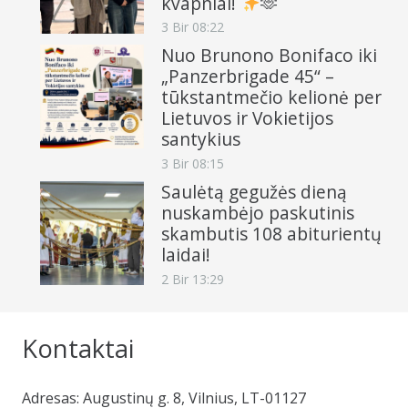
kvapniai!
🫶
3 Bir 08:22
Nuo Brunono Bonifaco iki
„Panzerbrigade 45“ –
tūkstantmečio kelionė per
Lietuvos ir Vokietijos
santykius
3 Bir 08:15
Saulėtą gegužės dieną
nuskambėjo paskutinis
skambutis 108 abiturientų
laidai!
2 Bir 13:29
Kontaktai
Adresas: Augustinų g. 8, Vilnius, LT-01127