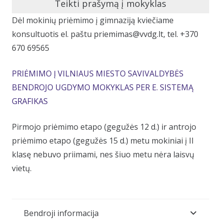
Teikti prašymą į mokyklas
Dėl mokinių priėmimo į gimnaziją kviečiame
konsultuotis el. paštu priemimas@vvdg.lt, tel. +370
670 69565
PRIĖMIMO Į VILNIAUS MIESTO SAVIVALDYBĖS
BENDROJO UGDYMO MOKYKLAS PER E. SISTEMĄ
GRAFIKAS
Pirmojo priėmimo etapo (gegužės 12 d.) ir antrojo
priėmimo etapo (gegužės 15 d.) metu mokiniai į II
klasę nebuvo priimami, nes šiuo metu nėra laisvų
vietų.
Bendroji informacija