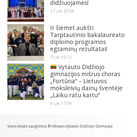
didžiuojamės!
17 Lie 20:56
Ir šiemet aukšti
Tarptautinio bakalaureato
diplomo programos
egzaminų rezultatai!
7 Lie 15:12
Vytauto Didžiojo
gimnazijos mišrus choras
„Fortūna“ – Lietuvos
moksleivių dainų šventėje
„Laiku ratu kartu“
6 Lie 17:59
Visos teisės saugomos © Vilniaus Vytauto Didžiojo Gimnazija