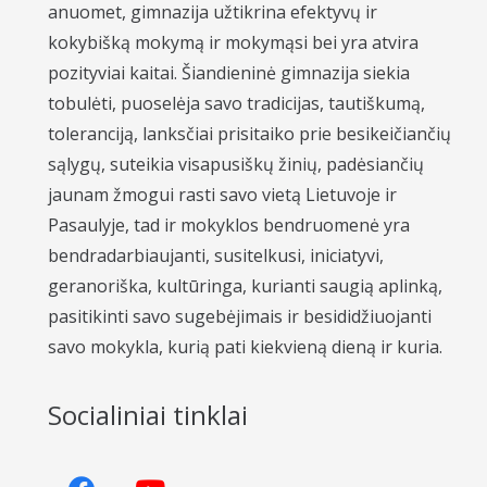
anuomet, gimnazija užtikrina efektyvų ir
kokybišką mokymą ir mokymąsi bei yra atvira
pozityviai kaitai. Šiandieninė gimnazija siekia
tobulėti, puoselėja savo tradicijas, tautiškumą,
toleranciją, lanksčiai prisitaiko prie besikeičiančių
sąlygų, suteikia visapusiškų žinių, padėsiančių
jaunam žmogui rasti savo vietą Lietuvoje ir
Pasaulyje, tad ir mokyklos bendruomenė yra
bendradarbiaujanti, susitelkusi, iniciatyvi,
geranoriška, kultūringa, kurianti saugią aplinką,
pasitikinti savo sugebėjimais ir besididžiuojanti
savo mokykla, kurią pati kiekvieną dieną ir kuria.
Socialiniai tinklai