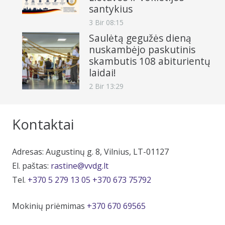
santykius
3 Bir 08:15
Saulėtą gegužės dieną
nuskambėjo paskutinis
skambutis 108 abiturientų
laidai!
2 Bir 13:29
Kontaktai
Adresas: Augustinų g. 8, Vilnius, LT-01127
El. paštas:
rastine@vvdg.lt
Tel.
+370 5 279 13 05
+370 673 75792
Mokinių priėmimas
+370 670 69565