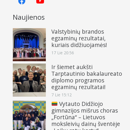
Naujienos
Valstybinių brandos
egzaminų rezultatai,
kuriais didžiuojamės!
17 Lie 20:56
Ir šiemet aukšti
Tarptautinio bakalaureato
diplomo programos
egzaminų rezultatai!
7 Lie 15:12
Vytauto Didžiojo
gimnazijos mišrus choras
„Fortūna“ – Lietuvos
moksleivių dainų šventėje