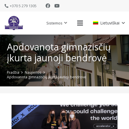
+370 5 279 1305
Lietuviškai
Sistemos
Apdovanota gimnazisčių
įkurta jaunoji bendrovė
Pradžia
Naujienos
Apdovanota gimnazisčių įkurta jaunoji bendrovė