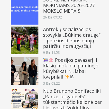
MOKINIAMS 2026–2027
MOKSLO METAIS
26 Bir 09:32
Antrokų socializacijos
stovykla „Būkime drauge“
– penkios dienos naujų
patirčių ir draugysčių!
9 Bir 11:53
Poezijos pavasarį II
klasių mokiniai paminėjo
kūrybiškai ir… labai
kvapniai!
🫶
3 Bir 08:22
Nuo Brunono Bonifaco iki
„Panzerbrigade 45“ –
tūkstantmečio kelionė per
Lietuvos ir Vokietijos