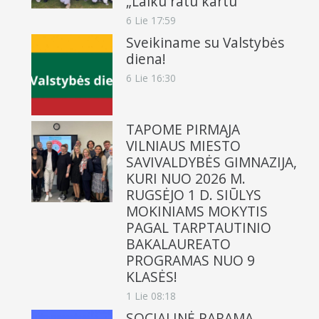
„Laiku ratu kartu“
6 Lie 17:59
Sveikiname su Valstybės
diena!
6 Lie 16:30
TAPOME PIRMĄJA
VILNIAUS MIESTO
SAVIVALDYBĖS GIMNAZIJA,
KURI NUO 2026 M.
RUGSĖJO 1 D. SIŪLYS
MOKINIAMS MOKYTIS
PAGAL TARPTAUTINIO
BAKALAUREATO
PROGRAMAS NUO 9
KLASĖS!
1 Lie 08:18
SOCIALINĖ PARAMA