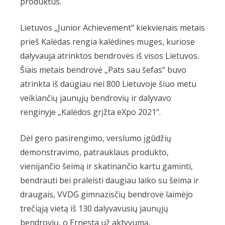
produktus.
Lietuvos „Junior Achievement“ kiekvienais metais
prieš Kalėdas rengia kalėdines muges, kuriose
dalyvauja atrinktos bendrovės iš visos Lietuvos.
Šiais metais bendrovė „Pats sau šefas“ buvo
atrinkta iš daugiau nei 800 Lietuvoje šiuo metu
veikiančių jaunųjų bendrovių ir dalyvavo
renginyje „Kalėdos grįžta eXpo 2021“.
Dėl gero pasirengimo, verslumo įgūdžių
demonstravimo, patrauklaus produkto,
vienijančio šeimą ir skatinančio kartu gaminti,
bendrauti bei praleisti daugiau laiko su šeima ir
draugais, VVDG gimnazisčių bendrovė laimėjo
trečiąją vietą iš 130 dalyvavusių jaunųjų
bendrovių, o Ernesta už aktyvumą,