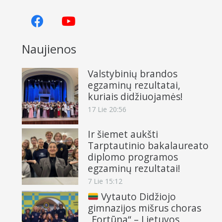
Naujienos
Valstybinių brandos
egzaminų rezultatai,
kuriais didžiuojamės!
17 Lie 20:56
Ir šiemet aukšti
Tarptautinio bakalaureato
diplomo programos
egzaminų rezultatai!
7 Lie 15:12
Vytauto Didžiojo
gimnazijos mišrus choras
„Fortūna“ – Lietuvos