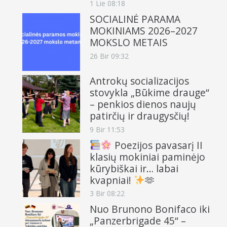
1 Lie 08:18
SOCIALINĖ PARAMA
MOKINIAMS 2026–2027
MOKSLO METAIS
26 Bir 09:32
Antrokų socializacijos
stovykla „Būkime drauge“
– penkios dienos naujų
patirčių ir draugysčių!
9 Bir 11:53
Poezijos pavasarį II
klasių mokiniai paminėjo
kūrybiškai ir… labai
kvapniai!
🫶
3 Bir 08:22
Nuo Brunono Bonifaco iki
„Panzerbrigade 45“ –