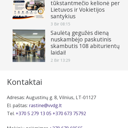
tūkstantmečio kelionė per
Lietuvos ir Vokietijos
santykius
3 Bir 08:15
Saulėtą gegužės dieną
nuskambėjo paskutinis
skambutis 108 abiturientų
laidai!
2 Bir 13:29
Kontaktai
Adresas: Augustinų g. 8, Vilnius, LT-01127
El. paštas:
rastine@vvdg.lt
Tel.
+370 5 279 13 05
+370 673 75792