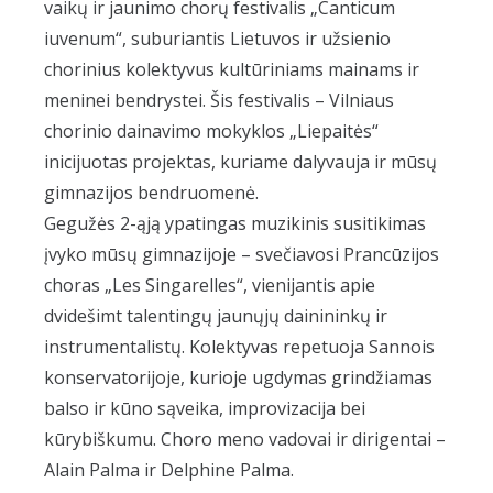
vaikų ir jaunimo chorų festivalis „Canticum
iuvenum“, suburiantis Lietuvos ir užsienio
chorinius kolektyvus kultūriniams mainams ir
meninei bendrystei. Šis festivalis – Vilniaus
chorinio dainavimo mokyklos „Liepaitės“
inicijuotas projektas, kuriame dalyvauja ir mūsų
gimnazijos bendruomenė.
Gegužės 2-ąją ypatingas muzikinis susitikimas
įvyko mūsų gimnazijoje – svečiavosi Prancūzijos
choras „Les Singarelles“, vienijantis apie
dvidešimt talentingų jaunųjų dainininkų ir
instrumentalistų. Kolektyvas repetuoja Sannois
konservatorijoje, kurioje ugdymas grindžiamas
balso ir kūno sąveika, improvizacija bei
kūrybiškumu. Choro meno vadovai ir dirigentai –
Alain Palma ir Delphine Palma.