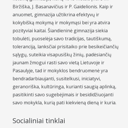
Biržiška, J. Basanavičius ir P. Gaidelionis. Kaip ir
anuomet, gimnazija užtikrina efektyvų ir
kokybišką mokymą ir mokymąsi bei yra atvira
pozityviai kaitai. Šiandieninė gimnazija siekia
tobulėti, puoselėja savo tradicijas, tautiškumą,
toleranciją, lanksčiai prisitaiko prie besikeičiančių
sąlygų, suteikia visapusiškų žinių, padėsiančių
jaunam žmogui rasti savo vietą Lietuvoje ir
Pasaulyje, tad ir mokyklos bendruomenė yra
bendradarbiaujanti, susitelkusi, iniciatyvi,
geranoriška, kultūringa, kurianti saugią aplinką,
pasitikinti savo sugebėjimais ir besididžiuojanti
savo mokykla, kurią pati kiekvieną dieną ir kuria.
Socialiniai tinklai