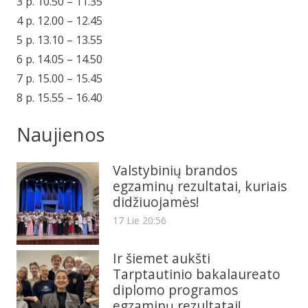
3 p. 10.50 – 11.35
4 p. 12.00 – 12.45
5 p. 13.10 – 13.55
6 p. 14.05 – 14.50
7 p. 15.00 – 15.45
8 p. 15.55 – 16.40
Naujienos
Valstybinių brandos
egzaminų rezultatai, kuriais
didžiuojamės!
17 Lie 20:56
Ir šiemet aukšti
Tarptautinio bakalaureato
diplomo programos
egzaminų rezultatai!