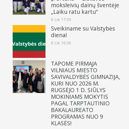
moksleivių dainų šventėje
„Laiku ratu kartu“
6 Lie 17:59
Sveikiname su Valstybės
diena!
6 Lie 16:30
TAPOME PIRMĄJA
VILNIAUS MIESTO
SAVIVALDYBĖS GIMNAZIJA,
KURI NUO 2026 M.
RUGSĖJO 1 D. SIŪLYS
MOKINIAMS MOKYTIS
PAGAL TARPTAUTINIO
BAKALAUREATO
PROGRAMAS NUO 9
KLASĖS!