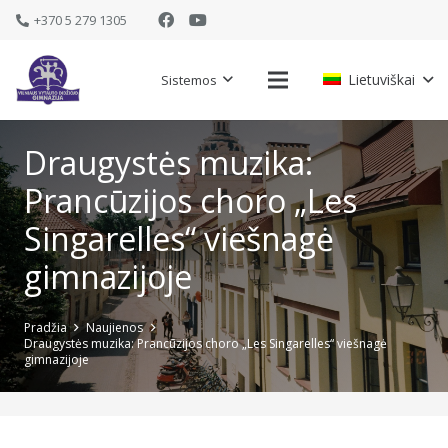
+370 5 279 1305
Lietuviškai
Sistemos
Draugystės muzika:
Prancūzijos choro „Les
Singarelles“ viešnagė
gimnazijoje
Pradžia
Naujienos
Draugystės muzika: Prancūzijos choro „Les Singarelles“ viešnagė
gimnazijoje