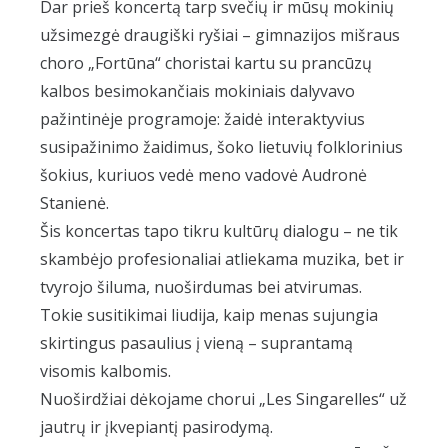
Dar prieš koncertą tarp svečių ir mūsų mokinių
užsimezgė draugiški ryšiai – gimnazijos mišraus
choro „Fortūna“ choristai kartu su prancūzų
kalbos besimokančiais mokiniais dalyvavo
pažintinėje programoje: žaidė interaktyvius
susipažinimo žaidimus, šoko lietuvių folklorinius
šokius, kuriuos vedė meno vadovė Audronė
Stanienė.
Šis koncertas tapo tikru kultūrų dialogu – ne tik
skambėjo profesionaliai atliekama muzika, bet ir
tvyrojo šiluma, nuoširdumas bei atvirumas.
Tokie susitikimai liudija, kaip menas sujungia
skirtingus pasaulius į vieną – suprantamą
visomis kalbomis.
Nuoširdžiai dėkojame chorui „Les Singarelles“ už
jautrų ir įkvepiantį pasirodymą.