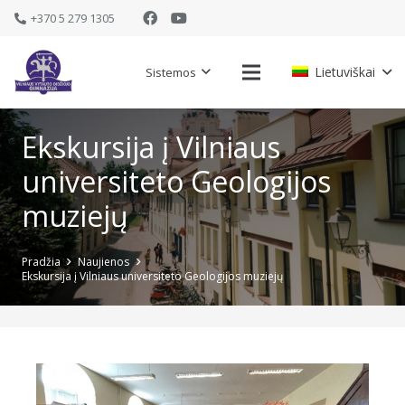
+370 5 279 1305
Lietuviškai
Sistemos
Ekskursija į Vilniaus
universiteto Geologijos
muziejų
Pradžia
Naujienos
Ekskursija į Vilniaus universiteto Geologijos muziejų