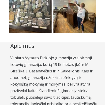
Apie mus
Vilniaus Vytauto Didžiojo gimnazija yra pirmoji
lietuvių gimnazija, kurią 1915 metais įkūrė M.
Biržiška, J. Basanavičius ir P. Gaidelionis. Kaip ir
anuomet, gimnazija užtikrina efektyvų ir
kokybišką mokymą ir mokymąsi bei yra atvira
pozityviai kaitai. Šiandieninė gimnazija siekia
tobulėti, puoselėja savo tradicijas, tautiškumą,
toleranciją, lanksčiai prisitaiko prie besikeičiančių