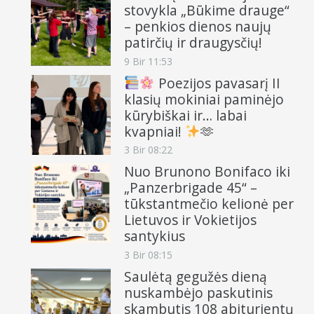
stovykla „Būkime drauge“
– penkios dienos naujų
patirčių ir draugysčių!
9 Bir 11:53
Poezijos pavasarį II
klasių mokiniai paminėjo
kūrybiškai ir… labai
kvapniai!
🫶
3 Bir 08:22
Nuo Brunono Bonifaco iki
„Panzerbrigade 45“ –
tūkstantmečio kelionė per
Lietuvos ir Vokietijos
santykius
3 Bir 08:15
Saulėtą gegužės dieną
nuskambėjo paskutinis
skambutis 108 abiturientų