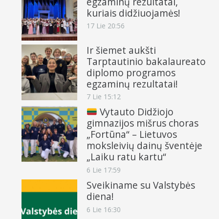
egzaminų rezultatai,
kuriais didžiuojamės!
17 Lie 20:56
Ir šiemet aukšti
Tarptautinio bakalaureato
diplomo programos
egzaminų rezultatai!
7 Lie 15:12
Vytauto Didžiojo
gimnazijos mišrus choras
„Fortūna“ – Lietuvos
moksleivių dainų šventėje
„Laiku ratu kartu“
6 Lie 17:59
Sveikiname su Valstybės
diena!
6 Lie 16:30