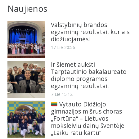
Naujienos
Valstybinių brandos
egzaminų rezultatai, kuriais
didžiuojamės!
17 Lie 20:56
Ir šiemet aukšti
Tarptautinio bakalaureato
diplomo programos
egzaminų rezultatai!
7 Lie 15:12
Vytauto Didžiojo
gimnazijos mišrus choras
„Fortūna“ – Lietuvos
moksleivių dainų šventėje
„Laiku ratu kartu“