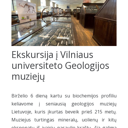
Ekskursija į Vilniaus
universiteto Geologijos
muziejų
Birželio 6 dieną kartu su biochemijos profiliu
keliavome į seniausią geologijos muziejų
Lietuvoje, kuris įkurtas beveik prieš 215 metų.
Muziejus turtingas mineralų, uolienų ir kitų
eksponatų iš įvairių pasaulio kraštų, čia galima