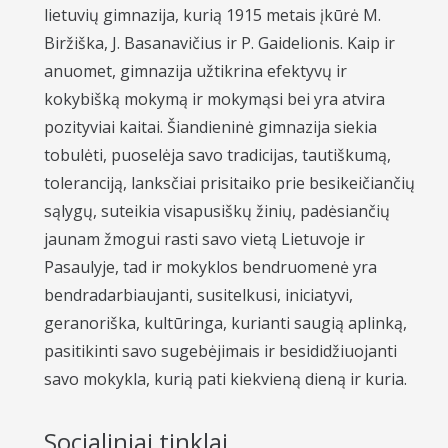
lietuvių gimnazija, kurią 1915 metais įkūrė M.
Biržiška, J. Basanavičius ir P. Gaidelionis. Kaip ir
anuomet, gimnazija užtikrina efektyvų ir
kokybišką mokymą ir mokymąsi bei yra atvira
pozityviai kaitai. Šiandieninė gimnazija siekia
tobulėti, puoselėja savo tradicijas, tautiškumą,
toleranciją, lanksčiai prisitaiko prie besikeičiančių
sąlygų, suteikia visapusiškų žinių, padėsiančių
jaunam žmogui rasti savo vietą Lietuvoje ir
Pasaulyje, tad ir mokyklos bendruomenė yra
bendradarbiaujanti, susitelkusi, iniciatyvi,
geranoriška, kultūringa, kurianti saugią aplinką,
pasitikinti savo sugebėjimais ir besididžiuojanti
savo mokykla, kurią pati kiekvieną dieną ir kuria.
Socialiniai tinklai