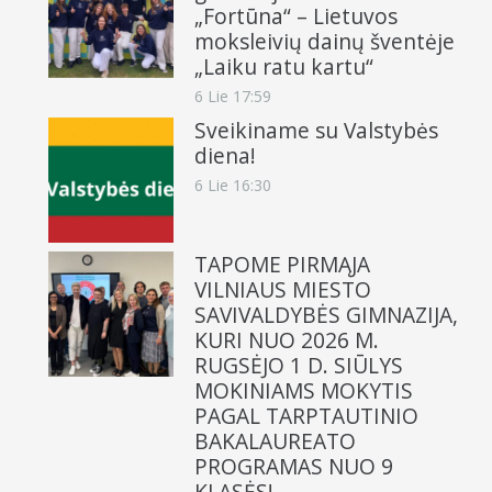
„Fortūna“ – Lietuvos
moksleivių dainų šventėje
„Laiku ratu kartu“
6 Lie 17:59
Sveikiname su Valstybės
diena!
6 Lie 16:30
TAPOME PIRMĄJA
VILNIAUS MIESTO
SAVIVALDYBĖS GIMNAZIJA,
KURI NUO 2026 M.
RUGSĖJO 1 D. SIŪLYS
MOKINIAMS MOKYTIS
PAGAL TARPTAUTINIO
BAKALAUREATO
PROGRAMAS NUO 9
KLASĖS!