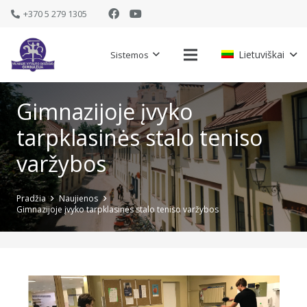
+370 5 279 1305
Lietuviškai
Sistemos
Gimnazijoje įvyko
tarpklasinės stalo teniso
varžybos
Pradžia
Naujienos
Gimnazijoje įvyko tarpklasinės stalo teniso varžybos