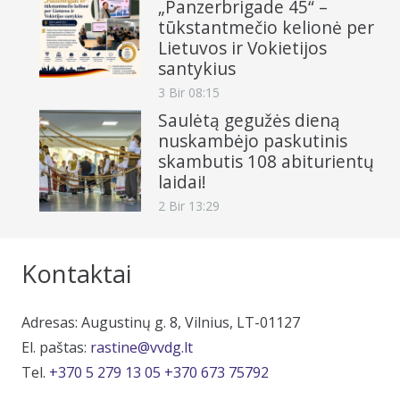
„Panzerbrigade 45“ –
tūkstantmečio kelionė per
Lietuvos ir Vokietijos
santykius
3 Bir 08:15
Saulėtą gegužės dieną
nuskambėjo paskutinis
skambutis 108 abiturientų
laidai!
2 Bir 13:29
Kontaktai
Adresas: Augustinų g. 8, Vilnius, LT-01127
El. paštas:
rastine@vvdg.lt
Tel.
+370 5 279 13 05
+370 673 75792