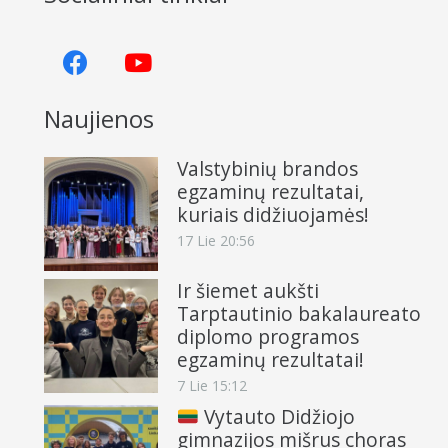
Naujienos
Valstybinių brandos
egzaminų rezultatai,
kuriais didžiuojamės!
17 Lie 20:56
Ir šiemet aukšti
Tarptautinio bakalaureato
diplomo programos
egzaminų rezultatai!
7 Lie 15:12
Vytauto Didžiojo
gimnazijos mišrus choras