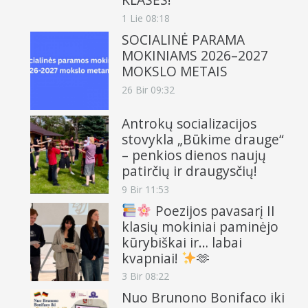
1 Lie 08:18
SOCIALINĖ PARAMA
MOKINIAMS 2026–2027
MOKSLO METAIS
26 Bir 09:32
Antrokų socializacijos
stovykla „Būkime drauge“
– penkios dienos naujų
patirčių ir draugysčių!
9 Bir 11:53
Poezijos pavasarį II
klasių mokiniai paminėjo
kūrybiškai ir… labai
kvapniai!
🫶
3 Bir 08:22
Nuo Brunono Bonifaco iki