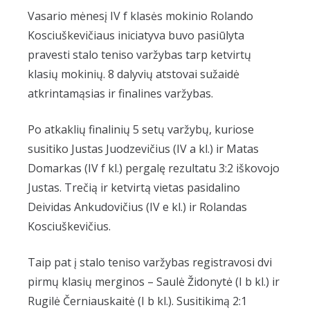
Vasario mėnesį IV f klasės mokinio Rolando
Kosciuškevičiaus iniciatyva buvo pasiūlyta
pravesti stalo teniso varžybas tarp ketvirtų
klasių mokinių. 8 dalyvių atstovai sužaidė
atkrintamąsias ir finalines varžybas.
Po atkaklių finalinių 5 setų varžybų, kuriose
susitiko Justas Juodzevičius (IV a kl.) ir Matas
Domarkas (IV f kl.) pergalę rezultatu 3:2 iškovojo
Justas. Trečią ir ketvirtą vietas pasidalino
Deividas Ankudovičius (IV e kl.) ir Rolandas
Kosciuškevičius.
Taip pat į stalo teniso varžybas registravosi dvi
pirmų klasių merginos – Saulė Židonytė (I b kl.) ir
Rugilė Černiauskaitė (I b kl.). Susitikimą 2:1