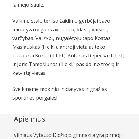
laimėjo Saulė.
Vaikinų stalo teniso žaidimo gerbėjai savo
iniciatyva organizavo antrų klasių vaikinų
varžybas. Varžybų nugalėtoju tapo Kostas
Maslauskas (II c kl.), antroji vieta atiteko
Liutaurui Korlai (II f kl.). Antanas Repečka (II f kl.)
ir Joris Tamošiūnas (II c kl.) pasidalino trečią ir
ketvirtą vietas.
Sveikiname mokinių iniciatyvas ir gražias
sportines pergales!
Apie mus
Vilniaus Vytauto Didžiojo gimnazija yra pirmoji