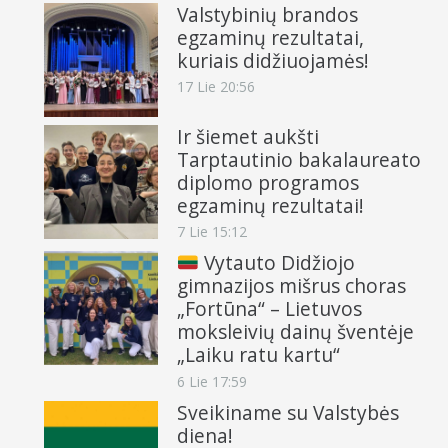
Valstybinių brandos
egzaminų rezultatai,
kuriais didžiuojamės!
17 Lie 20:56
Ir šiemet aukšti
Tarptautinio bakalaureato
diplomo programos
egzaminų rezultatai!
7 Lie 15:12
Vytauto Didžiojo
gimnazijos mišrus choras
„Fortūna“ – Lietuvos
moksleivių dainų šventėje
„Laiku ratu kartu“
6 Lie 17:59
Sveikiname su Valstybės
diena!