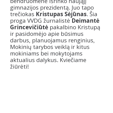
bendruomenė išrinko naująjį
gimnazijos prezidentą. Juo tapo
trečiokas
Kristupas Sėjūnas
. Šia
proga VVDG žurnalistė
Deimantė
Grincevičiūtė
pakalbino Kristupą
ir pasidomėjo apie būsimus
darbus, planuojamus renginius,
Mokinių tarybos veiklą ir kitus
mokiniams bei mokytojams
aktualius dalykus. Kviečiame
žiūrėti!