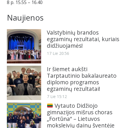
8 p. 15.55 – 16.40
Naujienos
Valstybinių brandos
egzaminų rezultatai, kuriais
didžiuojamės!
17 Lie 20:56
Ir šiemet aukšti
Tarptautinio bakalaureato
diplomo programos
egzaminų rezultatai!
7 Lie 15:12
Vytauto Didžiojo
gimnazijos mišrus choras
„Fortūna“ – Lietuvos
moksleivių dainų šventėje