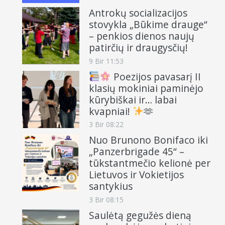
Antrokų socializacijos
stovykla „Būkime drauge“
– penkios dienos naujų
patirčių ir draugysčių!
9 Bir 11:53
Poezijos pavasarį II
klasių mokiniai paminėjo
kūrybiškai ir… labai
kvapniai!
🫶
3 Bir 08:22
Nuo Brunono Bonifaco iki
„Panzerbrigade 45“ –
tūkstantmečio kelionė per
Lietuvos ir Vokietijos
santykius
3 Bir 08:15
Saulėtą gegužės dieną