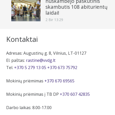
nuskambėjo paskutinis
skambutis 108 abiturientų
laidai!
2 Bir 13:29
Kontaktai
Adresas: Augustinų g. 8, Vilnius, LT-01127
El. paštas:
rastine@vvdg.lt
Tel.
+370 5 279 13 05
+370 673 75792
Mokinių priėmimas
+370 670 69565
Mokinių priėmimas į TB DP
+370 607 42835
Darbo laikas: 8.00-17.00