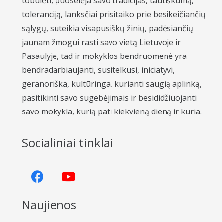
tobulėti, puoselėja savo tradicijas, tautiškumą,
toleranciją, lanksčiai prisitaiko prie besikeičiančių
sąlygų, suteikia visapusiškų žinių, padėsiančių
jaunam žmogui rasti savo vietą Lietuvoje ir
Pasaulyje, tad ir mokyklos bendruomenė yra
bendradarbiaujanti, susitelkusi, iniciatyvi,
geranoriška, kultūringa, kurianti saugią aplinką,
pasitikinti savo sugebėjimais ir besididžiuojanti
savo mokykla, kurią pati kiekvieną dieną ir kuria.
Socialiniai tinklai
Naujienos