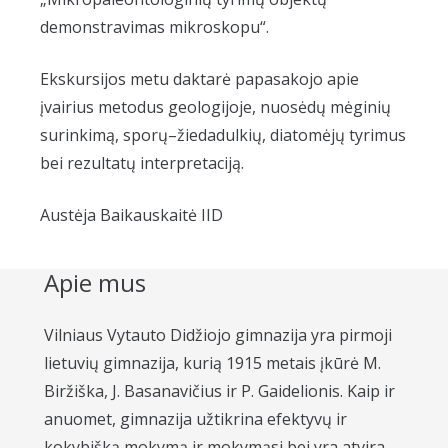
demonstravimas mikroskopu“.
Ekskursijos metu daktarė papasakojo apie
įvairius metodus geologijoje, nuosėdų mėginių
surinkimą, sporų–žiedadulkių, diatomėjų tyrimus
bei rezultatų interpretaciją.
Austėja Baikauskaitė IID
Apie mus
Vilniaus Vytauto Didžiojo gimnazija yra pirmoji
lietuvių gimnazija, kurią 1915 metais įkūrė M.
Biržiška, J. Basanavičius ir P. Gaidelionis. Kaip ir
anuomet, gimnazija užtikrina efektyvų ir
kokybišką mokymą ir mokymąsi bei yra atvira