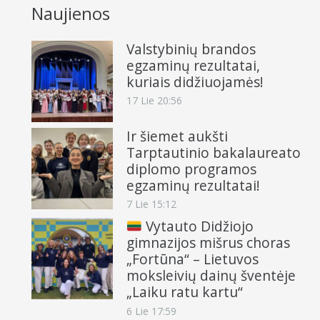
Naujienos
Valstybinių brandos
egzaminų rezultatai,
kuriais didžiuojamės!
17 Lie 20:56
Ir šiemet aukšti
Tarptautinio bakalaureato
diplomo programos
egzaminų rezultatai!
7 Lie 15:12
Vytauto Didžiojo
gimnazijos mišrus choras
„Fortūna“ – Lietuvos
moksleivių dainų šventėje
„Laiku ratu kartu“
6 Lie 17:59