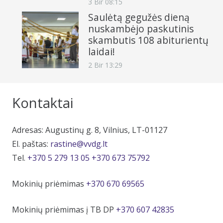
3 Bir 08:15
Saulėtą gegužės dieną
nuskambėjo paskutinis
skambutis 108 abiturientų
laidai!
2 Bir 13:29
Kontaktai
Adresas: Augustinų g. 8, Vilnius, LT-01127
El. paštas:
rastine@vvdg.lt
Tel.
+370 5 279 13 05
+370 673 75792
Mokinių priėmimas
+370 670 69565
Mokinių priėmimas į TB DP
+370 607 42835