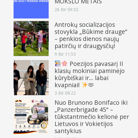
MOKSLO METAIS
26 Bir 09:32
Antrokų socializacijos
stovykla „Būkime drauge“
– penkios dienos naujų
patirčių ir draugysčių!
9 Bir 11:53
Poezijos pavasarį II
klasių mokiniai paminėjo
kūrybiškai ir… labai
kvapniai!
🫶
3 Bir 08:22
Nuo Brunono Bonifaco iki
„Panzerbrigade 45“ –
tūkstantmečio kelionė per
Lietuvos ir Vokietijos
santykius