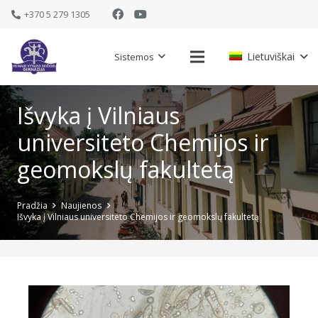
+370 5 279 1305
Lietuviškai
Sistemos
Išvyka į Vilniaus
universiteto Chemijos ir
geomokslų fakultetą
Pradžia
Naujienos
Išvyka į Vilniaus universiteto Chemijos ir geomokslų fakultetą