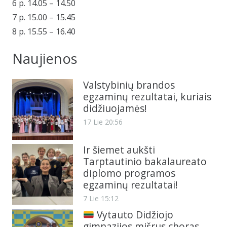
6 p. 14.05 – 14.50
7 p. 15.00 – 15.45
8 p. 15.55 – 16.40
Naujienos
Valstybinių brandos
egzaminų rezultatai, kuriais
didžiuojamės!
17 Lie 20:56
Ir šiemet aukšti
Tarptautinio bakalaureato
diplomo programos
egzaminų rezultatai!
7 Lie 15:12
Vytauto Didžiojo
gimnazijos mišrus choras