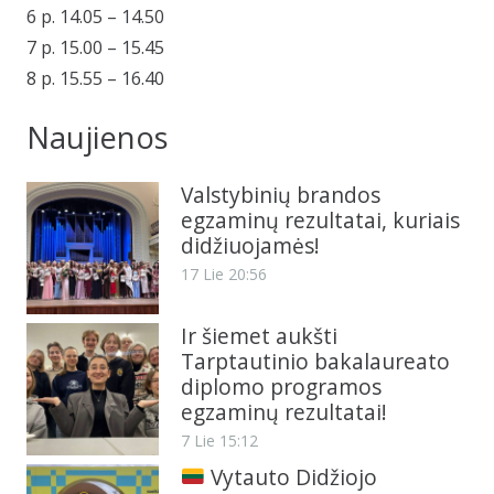
6 p. 14.05 – 14.50
7 p. 15.00 – 15.45
8 p. 15.55 – 16.40
Naujienos
Valstybinių brandos
egzaminų rezultatai, kuriais
didžiuojamės!
17 Lie 20:56
Ir šiemet aukšti
Tarptautinio bakalaureato
diplomo programos
egzaminų rezultatai!
7 Lie 15:12
Vytauto Didžiojo