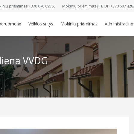
inių priėmimas +370 670 69565
Mokinių priėmimas į TB DP +370 607 428
ndruomenė
Veiklos sritys
Mokinių priėmimas
Administracinė
 diena VVDG