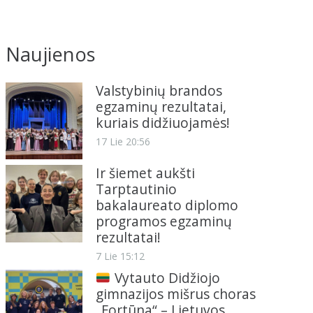
Naujienos
Valstybinių brandos
egzaminų rezultatai,
kuriais didžiuojamės!
17 Lie 20:56
Ir šiemet aukšti
Tarptautinio
bakalaureato diplomo
programos egzaminų
rezultatai!
7 Lie 15:12
Vytauto Didžiojo
gimnazijos mišrus choras
„Fortūna“ – Lietuvos