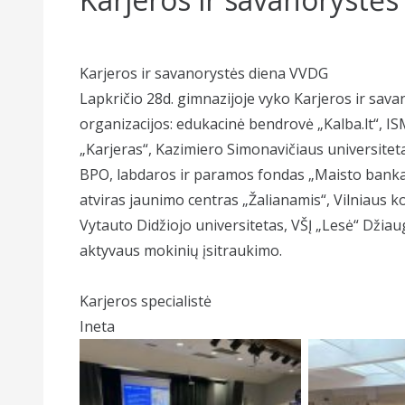
Karjeros ir savanorystės diena VVDG
Lapkričio 28d. gimnazijoje vyko Karjeros ir sava
organizacijos: edukacinė bendrovė „Kalba.lt“, IS
„Karjeras“, Kazimiero Simonavičiaus universitet
BPO, labdaros ir paramos fondas „Maisto bankas“
atviras jaunimo centras „Žalianamis“, Vilniaus kol
Vytauto Didžiojo universitetas, VŠĮ „Lesė“ Džiau
aktyvaus mokinių įsitraukimo.
Karjeros specialistė
Ineta