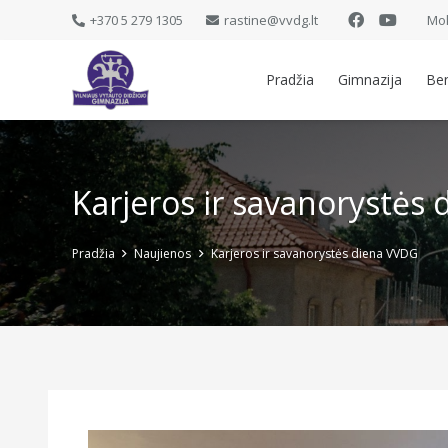
+370 5 279 1305
rastine@vvdg.lt
Mok
Pradžia
Gimnazija
Be
Karjeros ir savanorystės
Pradžia
Naujienos
Karjeros ir savanorystės diena VVDG