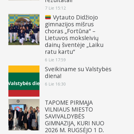
7 Lie 15:12
Vytauto Didžiojo
gimnazijos mišrus
choras „Fortūna“ –
Lietuvos moksleivių
dainų šventėje „Laiku
ratu kartu“
6 Lie 17:59
Sveikiname su Valstybės
diena!
6 Lie 16:30
TAPOME PIRMĄJA
VILNIAUS MIESTO
SAVIVALDYBĖS
GIMNAZIJA, KURI NUO
2026 M. RUGSĖJO 1 D.