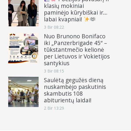
klasių mokiniai
paminėjo kūrybiškai ir…
labai kvapniai!
🫶
3 Bir 08:22
Nuo Brunono Bonifaco
iki „Panzerbrigade 45“ –
tūkstantmečio kelionė
per Lietuvos ir Vokietijos
santykius
3 Bir 08:15
Saulėtą gegužės dieną
nuskambėjo paskutinis
skambutis 108
abiturientų laidai!
2 Bir 13:29