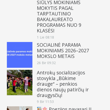
SIŪLYS MOKINIAMS
MOKYTIS PAGAL
TARPTAUTINIO
BAKALAUREATO
PROGRAMAS NUO 9
KLASĖS!
1 Lie 08:18
SOCIALINĖ PARAMA
MOKINIAMS 2026–2027
MOKSLO METAIS
26 Bir 09:32
Antrokų socializacijos
stovykla „Būkime
drauge“ – penkios
dienos naujų patirčių ir
draugysčių!
9 Bir 11:53
Poezijos pavasarį II