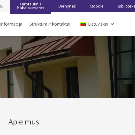
Tarptautinis
35
Dienynas
Moodle
Bibliotek
bakalaureatas
 informacija
Struktūra ir kontaktai
Lietuviškai
Apie mus