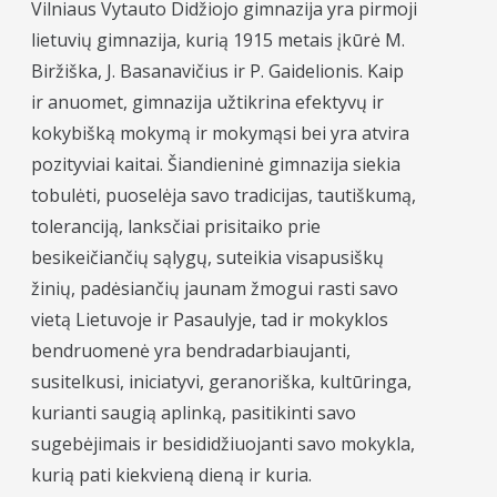
Vilniaus Vytauto Didžiojo gimnazija yra pirmoji
lietuvių gimnazija, kurią 1915 metais įkūrė M.
Biržiška, J. Basanavičius ir P. Gaidelionis. Kaip
ir anuomet, gimnazija užtikrina efektyvų ir
kokybišką mokymą ir mokymąsi bei yra atvira
pozityviai kaitai. Šiandieninė gimnazija siekia
tobulėti, puoselėja savo tradicijas, tautiškumą,
toleranciją, lanksčiai prisitaiko prie
besikeičiančių sąlygų, suteikia visapusiškų
žinių, padėsiančių jaunam žmogui rasti savo
vietą Lietuvoje ir Pasaulyje, tad ir mokyklos
bendruomenė yra bendradarbiaujanti,
susitelkusi, iniciatyvi, geranoriška, kultūringa,
kurianti saugią aplinką, pasitikinti savo
sugebėjimais ir besididžiuojanti savo mokykla,
kurią pati kiekvieną dieną ir kuria.