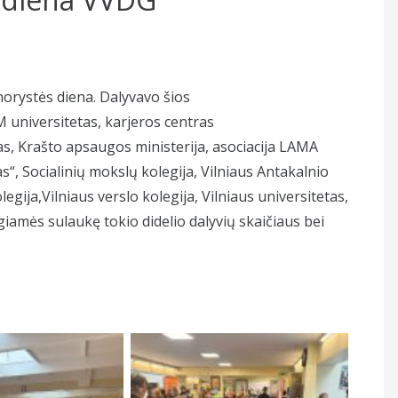
norystės diena. Dalyvavo šios
M universitetas, karjeros centras
as, Krašto apsaugos ministerija, asociacija LAMA
, Socialinių mokslų kolegija, Vilniaus Antakalnio
egija,Vilniaus verslo kolegija, Vilniaus universitetas,
giamės sulaukę tokio didelio dalyvių skaičiaus bei