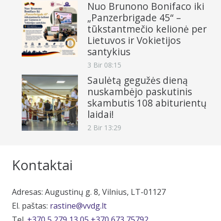
Nuo Brunono Bonifaco iki
„Panzerbrigade 45“ –
tūkstantmečio kelionė per
Lietuvos ir Vokietijos
santykius
3 Bir 08:15
Saulėtą gegužės dieną
nuskambėjo paskutinis
skambutis 108 abiturientų
laidai!
2 Bir 13:29
Kontaktai
Adresas: Augustinų g. 8, Vilnius, LT-01127
El. paštas:
rastine@vvdg.lt
Tel.
+370 5 279 13 05
+370 673 75792