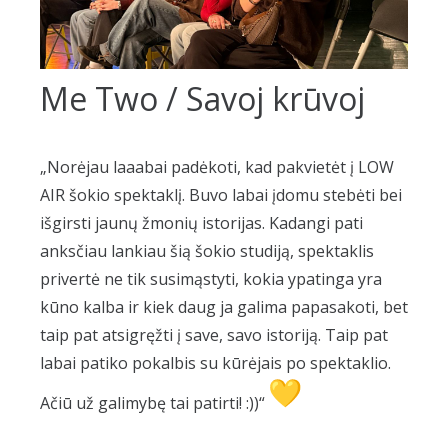
Me Two / Savoj krūvoj
„Norėjau laaabai padėkoti, kad pakvietėt į LOW
AIR šokio spektaklį. Buvo labai įdomu stebėti bei
išgirsti jaunų žmonių istorijas. Kadangi pati
anksčiau lankiau šią šokio studiją, spektaklis
privertė ne tik susimąstyti, kokia ypatinga yra
kūno kalba ir kiek daug ja galima papasakoti, bet
taip pat atsigręžti į save, savo istoriją. Taip pat
labai patiko pokalbis su kūrėjais po spektaklio.
Ačiū už galimybę tai patirti! :))“