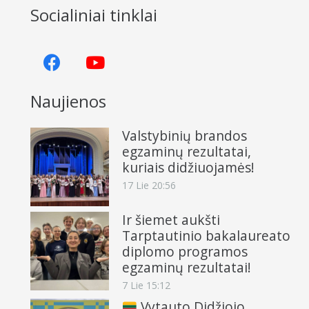
Socialiniai tinklai
Naujienos
Valstybinių brandos
egzaminų rezultatai,
kuriais didžiuojamės!
17 Lie 20:56
Ir šiemet aukšti
Tarptautinio bakalaureato
diplomo programos
egzaminų rezultatai!
7 Lie 15:12
Vytauto Didžiojo