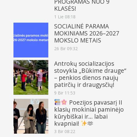
PROGRAMAS NUO 9
KLASĖS!
1 Lie 08:18
SOCIALINĖ PARAMA
MOKINIAMS 2026–2027
MOKSLO METAIS
26 Bir 09:32
Antrokų socializacijos
stovykla „Būkime drauge“
– penkios dienos naujų
patirčių ir draugysčių!
9 Bir 11:53
Poezijos pavasarį II
klasių mokiniai paminėjo
kūrybiškai ir… labai
kvapniai!
🫶
3 Bir 08:22