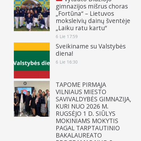
gimnazijos mišrus choras
„Fortūna“ – Lietuvos
moksleivių dainų šventėje
„Laiku ratu kartu“
6 Lie 17:59
Sveikiname su Valstybės
diena!
6 Lie 16:30
TAPOME PIRMĄJA
VILNIAUS MIESTO
SAVIVALDYBĖS GIMNAZIJA,
KURI NUO 2026 M.
RUGSĖJO 1 D. SIŪLYS
MOKINIAMS MOKYTIS
PAGAL TARPTAUTINIO
BAKALAUREATO