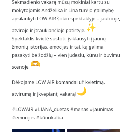
Sekmadienio vakarą mūsų mokiniai kartu su
mokytojomis Andželika ir Lina turėjo galimybę
apsilankyti LOW AIR šokio spektaklyje – jautrioje,
atviroje ir įtraukiančioje patirtyje.
Spektaklis kvietė sustoti, įsiklausyti į jaunų
žmonių istorijas, emocijas ir tai, ką galima
pasakyti be žodžių – vien judesiu, kūnu ir buvimu
scenoje.
Dėkojame LOW AIR komandai už kvietimą,
atvirumą ir įkvepiantį vakarą!
#LOWAIR #LIANA_duetas #menas #jaunimas
#emocijos #kūnokalba