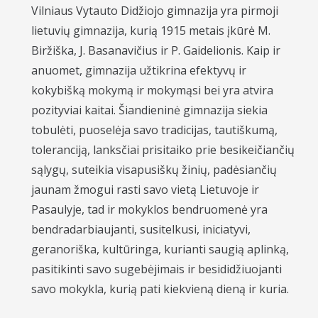
Vilniaus Vytauto Didžiojo gimnazija yra pirmoji
lietuvių gimnazija, kurią 1915 metais įkūrė M.
Biržiška, J. Basanavičius ir P. Gaidelionis. Kaip ir
anuomet, gimnazija užtikrina efektyvų ir
kokybišką mokymą ir mokymąsi bei yra atvira
pozityviai kaitai. Šiandieninė gimnazija siekia
tobulėti, puoselėja savo tradicijas, tautiškumą,
toleranciją, lanksčiai prisitaiko prie besikeičiančių
sąlygų, suteikia visapusiškų žinių, padėsiančių
jaunam žmogui rasti savo vietą Lietuvoje ir
Pasaulyje, tad ir mokyklos bendruomenė yra
bendradarbiaujanti, susitelkusi, iniciatyvi,
geranoriška, kultūringa, kurianti saugią aplinką,
pasitikinti savo sugebėjimais ir besididžiuojanti
savo mokykla, kurią pati kiekvieną dieną ir kuria.