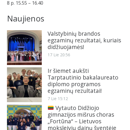
8 p. 15.55 – 16.40
Naujienos
Valstybinių brandos
egzaminų rezultatai, kuriais
didžiuojamės!
17 Lie 20:56
Ir šiemet aukšti
Tarptautinio bakalaureato
diplomo programos
egzaminų rezultatai!
7 Lie 15:12
Vytauto Didžiojo
gimnazijos mišrus choras
„Fortūna“ – Lietuvos
moksleivių dainų šventėje