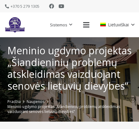
+370 5 279 1305
Lietuviškai
Sistemos
Meninio ugdymo projektas
„Šiandieninių problemų
atskleidimas vaizduojant
senovės lietuvių dievybes“
Pradžia
Naujienos
Meninio ugdymo projektas „Šiandieninių problemų atskleidimas
vaizduojant senovės lietuvių dievybes“