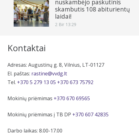
nuskambėjo paskutinis
skambutis 108 abiturientų
laidai!
2 Bir 13:29
Kontaktai
Adresas: Augustinų g. 8, Vilnius, LT-01127
El. paštas:
rastine@vvdg.lt
Tel.
+370 5 279 13 05
+370 673 75792
Mokinių priėmimas
+370 670 69565
Mokinių priėmimas į TB DP
+370 607 42835
Darbo laikas: 8.00-17.00