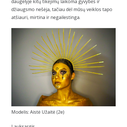
daugelyje kitų tikėjimų laikoma gyvybės ir
džiaugsmo nešėja, tačiau dėl mūsų veiklos tapo
atšiauri, mirtina ir negailestinga.
Modelis: Aistė Užaitė (2e)
Lauksargis