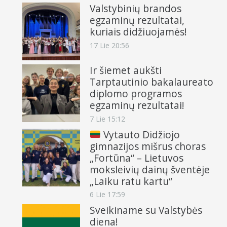
Valstybinių brandos
egzaminų rezultatai,
kuriais didžiuojamės!
17 Lie 20:56
Ir šiemet aukšti
Tarptautinio bakalaureato
diplomo programos
egzaminų rezultatai!
7 Lie 15:12
Vytauto Didžiojo
gimnazijos mišrus choras
„Fortūna“ – Lietuvos
moksleivių dainų šventėje
„Laiku ratu kartu“
6 Lie 17:59
Sveikiname su Valstybės
diena!