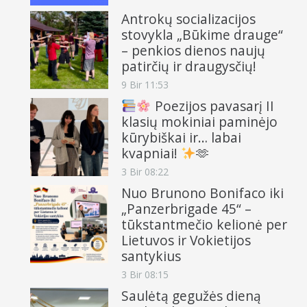
Antrokų socializacijos
stovykla „Būkime drauge“
– penkios dienos naujų
patirčių ir draugysčių!
9 Bir 11:53
Poezijos pavasarį II
klasių mokiniai paminėjo
kūrybiškai ir… labai
kvapniai!
🫶
3 Bir 08:22
Nuo Brunono Bonifaco iki
„Panzerbrigade 45“ –
tūkstantmečio kelionė per
Lietuvos ir Vokietijos
santykius
3 Bir 08:15
Saulėtą gegužės dieną