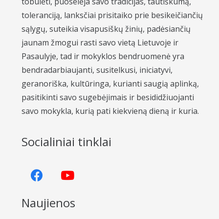
tobulėti, puoselėja savo tradicijas, tautiškumą,
toleranciją, lanksčiai prisitaiko prie besikeičiančių
sąlygų, suteikia visapusiškų žinių, padėsiančių
jaunam žmogui rasti savo vietą Lietuvoje ir
Pasaulyje, tad ir mokyklos bendruomenė yra
bendradarbiaujanti, susitelkusi, iniciatyvi,
geranoriška, kultūringa, kurianti saugią aplinką,
pasitikinti savo sugebėjimais ir besididžiuojanti
savo mokykla, kurią pati kiekvieną dieną ir kuria.
Socialiniai tinklai
Naujienos