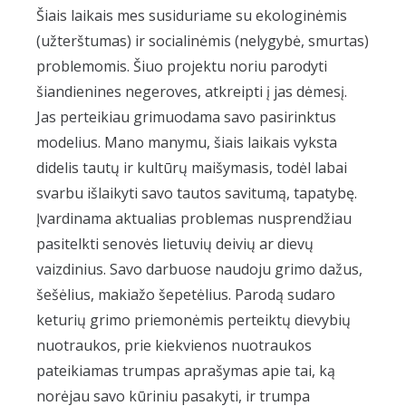
Šiais laikais mes susiduriame su ekologinėmis
(užterštumas) ir socialinėmis (nelygybė, smurtas)
problemomis. Šiuo projektu noriu parodyti
šiandienines negeroves, atkreipti į jas dėmesį.
Jas perteikiau grimuodama savo pasirinktus
modelius. Mano manymu, šiais laikais vyksta
didelis tautų ir kultūrų maišymasis, todėl labai
svarbu išlaikyti savo tautos savitumą, tapatybę.
Įvardinama aktualias problemas nusprendžiau
pasitelkti senovės lietuvių deivių ar dievų
vaizdinius. Savo darbuose naudoju grimo dažus,
šešėlius, makiažo šepetėlius. Parodą sudaro
keturių grimo priemonėmis perteiktų dievybių
nuotraukos, prie kiekvienos nuotraukos
pateikiamas trumpas aprašymas apie tai, ką
norėjau savo kūriniu pasakyti, ir trumpa