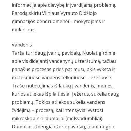
informacija apie dievybę ir įvardijamą problemą.
Parodą skiriu Vilniaus Vytauto Didžiojo
gimnazijos bendruomenei – mokytojams ir
mokiniams.
Vandenis
Tarša turi daug įvairių pavidalų. Nuolat girdime
apie vis didėjantį vandenynų užterštumą, tačiau
panašus procesas prieš pat mūsų akis vyksta ir
mažesniuose vandens telkiniuose – ežeruose.
Trąšų nutekėjimas iš laukų į vandenis, įmonės,
kurios atliekas išpila tiesiai į ežerus, sukelia daug
problemų. Tokios atliekos sukelia vandens
žydėjimą – procesą, kai intensyviai vystosi
mikroskopiniai dumbliai (melsvadumbliai).
Dumbliai uždengia ežero paviršių, o ant dugno