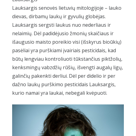
Lauksargis senovės lietuvių mitologijoje – lauko
dievas, dirbamų laukų ir gyvulių globėjas.
Lauksargis sergsti laukus nuo nederliaus ir
nelaimių. Dėl padidėjusio žmonių skaičiaus ir
išaugusio maisto poreikio visi (išskyrus bioūkių)
pasėliai yra purškiami įvairiais pesticidais, kad
būtų lengviau kontroliuoti tūkstančius piktžolių,
kenksmingų vabzdžių rūšių, išvengti augalų ligų,
galinčių pakenkti derliui. Dėl per didelio ir per
dažno laukų purškimo pesticidais Lauksargis,
kurio namai yra laukai, nebegali kvėpuoti.