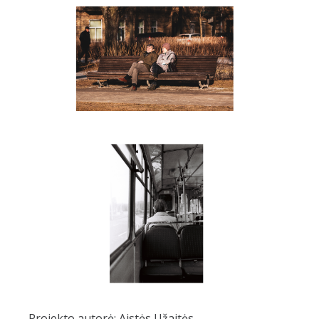
Projekto autorė: Aistės Užaitės