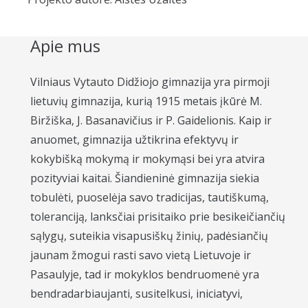
Apie mus
Vilniaus Vytauto Didžiojo gimnazija yra pirmoji
lietuvių gimnazija, kurią 1915 metais įkūrė M.
Biržiška, J. Basanavičius ir P. Gaidelionis. Kaip ir
anuomet, gimnazija užtikrina efektyvų ir
kokybišką mokymą ir mokymąsi bei yra atvira
pozityviai kaitai. Šiandieninė gimnazija siekia
tobulėti, puoselėja savo tradicijas, tautiškumą,
toleranciją, lanksčiai prisitaiko prie besikeičiančių
sąlygų, suteikia visapusiškų žinių, padėsiančių
jaunam žmogui rasti savo vietą Lietuvoje ir
Pasaulyje, tad ir mokyklos bendruomenė yra
bendradarbiaujanti, susitelkusi, iniciatyvi,