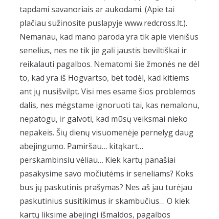
tapdami savanoriais ar aukodami. (Apie tai
plačiau sužinosite puslapyje www.redcross.lt.).
Nemanau, kad mano paroda yra tik apie vienišus
senelius, nes ne tik jie gali jaustis beviltiškai ir
reikalauti pagalbos. Nematomi šie žmonės ne dėl
to, kad yra iš Hogvartso, bet todėl, kad kitiems
ant jų nusišvilpt. Visi mes esame šios problemos
dalis, nes mėgstame ignoruoti tai, kas nemalonu,
nepatogu, ir galvoti, kad mūsų veiksmai nieko
nepakeis. Šių dienų visuomenėje pernelyg daug
abejingumo. Pamiršau… kitąkart…
perskambinsiu vėliau… Kiek kartų panašiai
pasakysime savo močiutėms ir seneliams? Koks
bus jų paskutinis prašymas? Nes aš jau turėjau
paskutinius susitikimus ir skambučius… O kiek
kartų liksime abejingi išmaldos, pagalbos