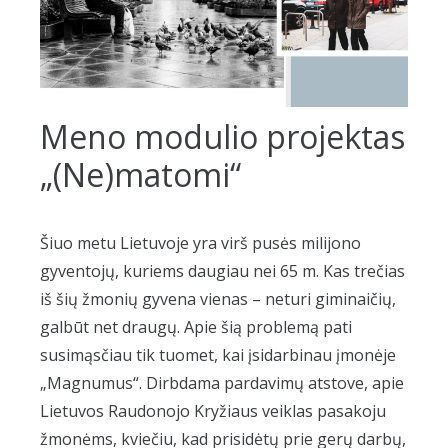
Meno modulio projektas
„(Ne)matomi“
Šiuo metu Lietuvoje yra virš pusės milijono
gyventojų, kuriems daugiau nei 65 m. Kas trečias
iš šių žmonių gyvena vienas – neturi giminaičių,
galbūt net draugų. Apie šią problemą pati
susimąsčiau tik tuomet, kai įsidarbinau įmonėje
„Magnumus“. Dirbdama pardavimų atstove, apie
Lietuvos Raudonojo Kryžiaus veiklas pasakoju
žmonėms, kviečiu, kad prisidėtų prie gerų darbų,