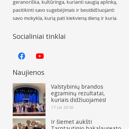
geranoriška, kultūringa, kurianti saugią aplinką,
pasitikinti savo sugebėjimais ir besididžiuojanti
savo mokykla, kurią pati kiekvieną dieną ir kuria.
Socialiniai tinklai
Naujienos
Valstybinių brandos
egzaminų rezultatai,
kuriais didžiuojamės!
17 Lie 20:56
Ir šiemet aukšti
Tarptautinio bakalaureato