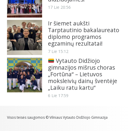
17 Lie 20:56
Ir šiemet aukšti
Tarptautinio bakalaureato
diplomo programos
egzaminų rezultatai!
7 Lie 15:12
Vytauto Didžiojo
gimnazijos mišrus choras
„Fortūna“ – Lietuvos
moksleivių dainų šventėje
„Laiku ratu kartu“
6 Lie 17:59
Visos teisės saugomos © Vilniaus Vytauto Didžiojo Gimnazija