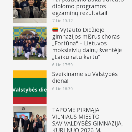
diplomo programos
egzaminų rezultatai!
7 Lie 15:12
Vytauto Didžiojo
gimnazijos mišrus choras
„Fortūna“ – Lietuvos
moksleivių dainų šventėje
„Laiku ratu kartu“
6 Lie 17:59
Sveikiname su Valstybės
diena!
6 Lie 16:30
TAPOME PIRMĄJA
VILNIAUS MIESTO
SAVIVALDYBĖS GIMNAZIJA,
KURI NUO 2026 M.