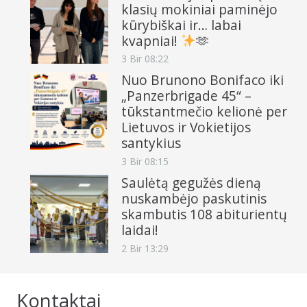
klasių mokiniai paminėjo
kūrybiškai ir… labai
kvapniai!
🫶
3 Bir 08:22
Nuo Brunono Bonifaco iki
„Panzerbrigade 45“ –
tūkstantmečio kelionė per
Lietuvos ir Vokietijos
santykius
3 Bir 08:15
Saulėtą gegužės dieną
nuskambėjo paskutinis
skambutis 108 abiturientų
laidai!
2 Bir 13:29
Kontaktai