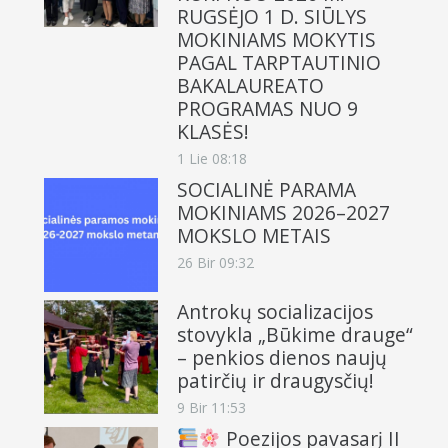
RUGSĖJO 1 D. SIŪLYS
MOKINIAMS MOKYTIS
PAGAL TARPTAUTINIO
BAKALAUREATO
PROGRAMAS NUO 9
KLASĖS!
1 Lie 08:18
SOCIALINĖ PARAMA
MOKINIAMS 2026–2027
MOKSLO METAIS
26 Bir 09:32
Antrokų socializacijos
stovykla „Būkime drauge“
– penkios dienos naujų
patirčių ir draugysčių!
9 Bir 11:53
Poezijos pavasarį II