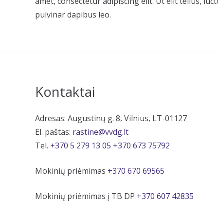
amet, consectetur adipiscing elit. Ut elit tellus, lu
pulvinar dapibus leo.
Kontaktai
Adresas: Augustinų g. 8, Vilnius, LT-01127
El. paštas:
rastine@vvdg.lt
Tel.
+370 5 279 13 05
+370 673 75792
Mokinių priėmimas
+370 670 69565
Mokinių priėmimas į TB DP
+370 607 42835