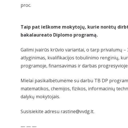
proc.
Taip pat ieškome mokytojų, kurie norėtų dirbt
bakalaureato Diplomo programą.
Galimi įvairūs krūvio variantai, o tarp privalumų – 
atlyginimas, kvalifikacijos tobulinimo renginių, kur
programoje, finansavimas ir darbas progresyvioj
Mielai pasikalbėtumėme su darbu TB DP program
matematikos, chemijos, fizikos, informacinių techno
dalykų mokytojais.
Susisiekite adresu rastine@vvdg.lt.
— — —