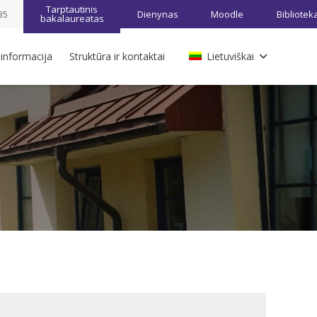
Tarptautinis
35
Dienynas
Moodle
Bibliotek
bakalaureatas
 informacija
Struktūra ir kontaktai
Lietuviškai