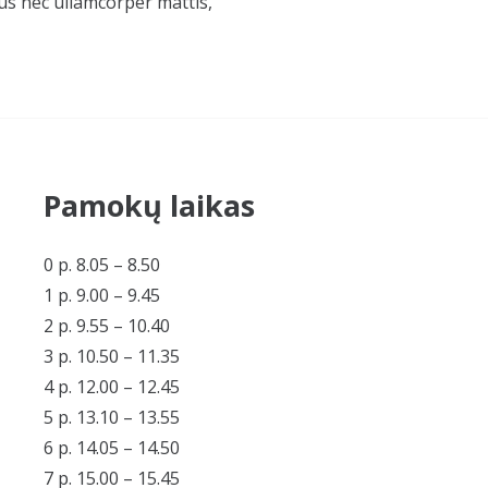
ctus nec ullamcorper mattis,
Pamokų laikas
0 p. 8.05 – 8.50
1 p. 9.00 – 9.45
2 p. 9.55 – 10.40
3 p. 10.50 – 11.35
4 p. 12.00 – 12.45
5 p. 13.10 – 13.55
6 p. 14.05 – 14.50
7 p. 15.00 – 15.45