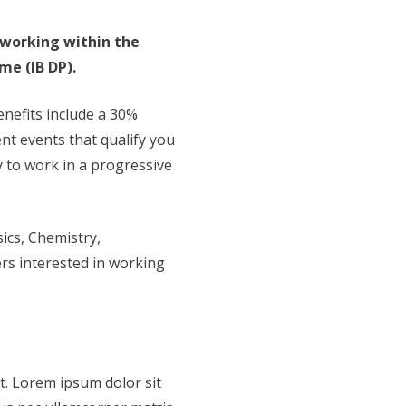
 working within the
e (IB DP).
enefits include a 30%
nt events that qualify you
 to work in a progressive
ics, Chemistry,
rs interested in working
xt. Lorem ipsum dolor sit