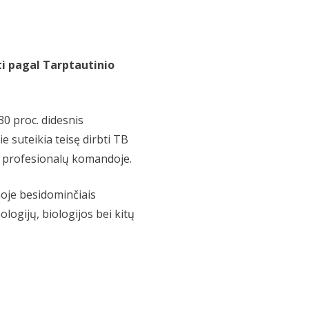
i pagal Tarptautinio
30 proc. didesnis
ie suteikia teisę dirbti TB
e profesionalų komandoje.
oje besidominčiais
logijų, biologijos bei kitų