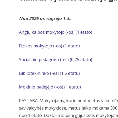
Nuo 2026 m. rugsėjo 1 d.:
Anglų kalbos mokytojo (-os) (1 etato)
Fizikos mokytojo (-os) (1 etato)
Socialinio pedagogo (-ės) (0,75 etatu)
Bibliotekininko (-ės) (1,5 etatu)
Mokinio padėjėjo (-os) (1 etatu)
PASTABA. Mokytojams, kurie bent metus laiko nėra
savivaldybės mokyklose, metus laiko mokama 30
nuo 1 etato. Daktaro laipsnį įgijusiems mokytoja