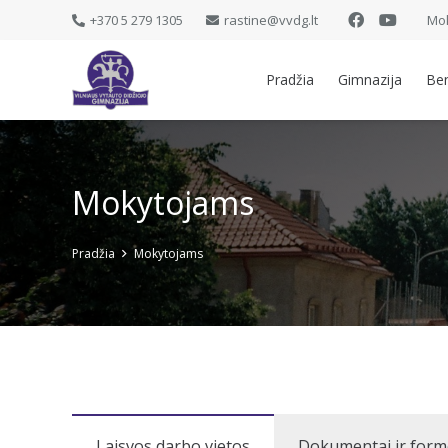
+370 5 279 1305
rastine@vvdg.lt
Mok
Pradžia
Gimnazija
Be
Mokytojams
Pradžia
Mokytojams
Laisvos darbo vietos
Dokumentai ir for