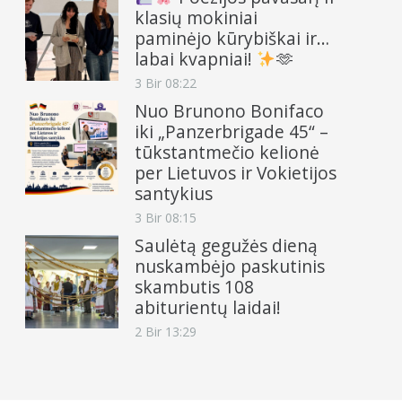
klasių mokiniai
paminėjo kūrybiškai ir…
labai kvapniai!
🫶
3 Bir 08:22
Nuo Brunono Bonifaco
iki „Panzerbrigade 45“ –
tūkstantmečio kelionė
per Lietuvos ir Vokietijos
santykius
3 Bir 08:15
Saulėtą gegužės dieną
nuskambėjo paskutinis
skambutis 108
abiturientų laidai!
2 Bir 13:29