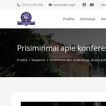
+370 5 279 1305
rastine@vvdg.lt
Mok
Pradžia
Gimnazija
Be
Prisiminmai apie konferen
Pradžia
Naujienos
Prisiminmai apie konferenciją „Krašto praei