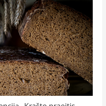
nciją „Krašto praeitis –