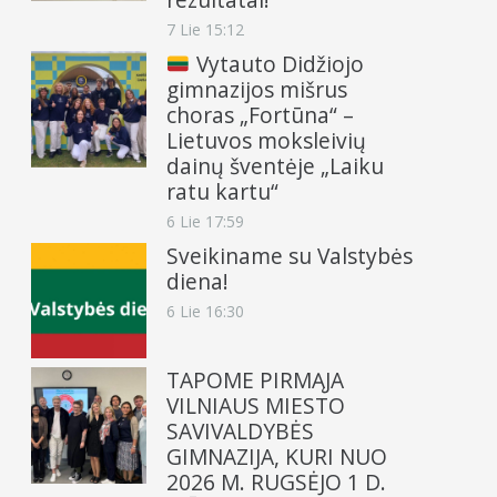
7 Lie 15:12
Vytauto Didžiojo
gimnazijos mišrus
choras „Fortūna“ –
Lietuvos moksleivių
dainų šventėje „Laiku
ratu kartu“
6 Lie 17:59
Sveikiname su Valstybės
diena!
6 Lie 16:30
TAPOME PIRMĄJA
VILNIAUS MIESTO
SAVIVALDYBĖS
GIMNAZIJA, KURI NUO
2026 M. RUGSĖJO 1 D.