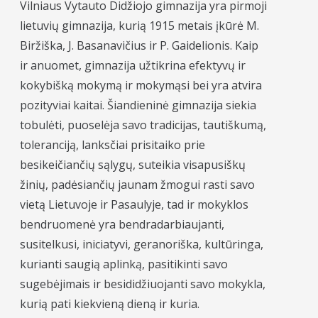
Vilniaus Vytauto Didžiojo gimnazija yra pirmoji
lietuvių gimnazija, kurią 1915 metais įkūrė M.
Biržiška, J. Basanavičius ir P. Gaidelionis. Kaip
ir anuomet, gimnazija užtikrina efektyvų ir
kokybišką mokymą ir mokymąsi bei yra atvira
pozityviai kaitai. Šiandieninė gimnazija siekia
tobulėti, puoselėja savo tradicijas, tautiškumą,
toleranciją, lanksčiai prisitaiko prie
besikeičiančių sąlygų, suteikia visapusiškų
žinių, padėsiančių jaunam žmogui rasti savo
vietą Lietuvoje ir Pasaulyje, tad ir mokyklos
bendruomenė yra bendradarbiaujanti,
susitelkusi, iniciatyvi, geranoriška, kultūringa,
kurianti saugią aplinką, pasitikinti savo
sugebėjimais ir besididžiuojanti savo mokykla,
kurią pati kiekvieną dieną ir kuria.