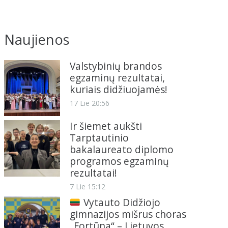
Naujienos
Valstybinių brandos
egzaminų rezultatai,
kuriais didžiuojamės!
17 Lie 20:56
Ir šiemet aukšti
Tarptautinio
bakalaureato diplomo
programos egzaminų
rezultatai!
7 Lie 15:12
Vytauto Didžiojo
gimnazijos mišrus choras
„Fortūna“ – Lietuvos