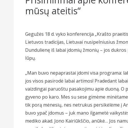
mūsų ateitis“
Gegužės 18 d. vyko konferencija „Krašto praeitis –
Lietuvos tradicijas, Lietuvai nusipelniusius žmon
Dundulienę iš labai įdomių žmonių – jos dukros p
lūpų.
„Man buvo nepaprastai įdomi visa programa: lab
jos visos pasirodė labai artimos! Pradedant lab
vaizdingai paruoštu pasakojimu apie duoną. O po 
gyveno po karo. Mes su sese gimėme minėtame ra
tik porą mėnesių, nes netrukus persikėlėme į Ant
buvo ypač įdomus – juk mano ilgametė vaikystės d
mediko akad. Jono Kairiūkščio, anūkė… Jos namu