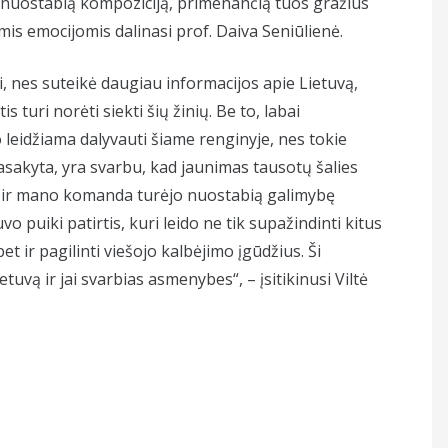
ą, nuostabią kompoziciją, primenančią tuos gražius
omis emocijomis dalinasi prof. Daiva Seniūlienė.
i, nes suteikė daugiau informacijos apie Lietuvą,
 turi norėti siekti šių žinių. Be to, labai
leidžiama dalyvauti šiame renginyje, nes tokie
asakyta, yra svarbu, kad jaunimas tausotų šalies
og ir mano komanda turėjo nuostabią galimybę
vo puiki patirtis, kuri leido ne tik supažindinti kitus
 ir pagilinti viešojo kalbėjimo įgūdžius. Ši
uvą ir jai svarbias asmenybes“, – įsitikinusi Viltė