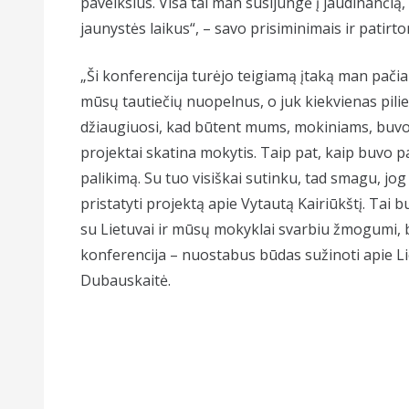
paveikslus. Visa tai man susijungė į jaudinanči
jaunystės laikus“, – savo prisiminimais ir patirt
„Ši konferencija turėjo teigiamą įtaką man pačia
mūsų tautiečių nuopelnus, o juk kiekvienas pilietis
džiaugiuosi, kad būtent mums, mokiniams, buvo 
projektai skatina mokytis. Taip pat, kaip buvo p
palikimą. Su tuo visiškai sutinku, tad smagu, j
pristatyti projektą apie Vytautą Kairiūkštį. Tai bu
su Lietuvai ir mūsų mokyklai svarbiu žmogumi, bet
konferencija – nuostabus būdas sužinoti apie Liet
Dubauskaitė.