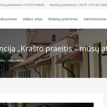
inių priėmimas +370 670 69565
Mokinių priėmimas į TB DP +370 607 428
ndruomenė
Veiklos sritys
Mokinių priėmimas
Administracinė
ciją „Krašto praeitis – mūsų at
tis – mūsų ateitis“