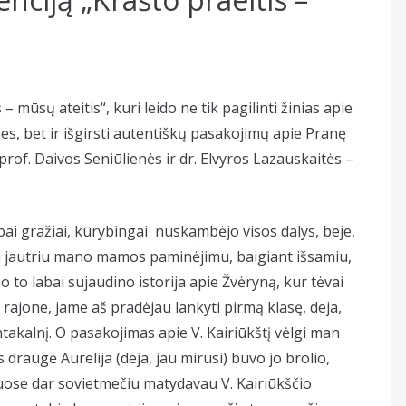
 mūsų ateitis“, kuri leido ne tik pagilinti žinias apie
es, bet ir išgirsti autentiškų pasakojimų apie Pranę
rof. Daivos Seniūlienės ir dr. Elvyros Lazauskaitės –
ai gražiai, kūrybingai nuskambėjo visos dalys, beje,
ai jautriu mano mamos paminėjimu, baigiant išsamiu,
to labai sujaudino istorija apie Žvėryną, kur tėvai
jone, jame aš pradėjau lankyti pirmą klasę, deja,
akalnį. O pasakojimas apie V. Kairiūkštį vėlgi man
raugė Aurelija (deja, jau mirusi) buvo jo brolio,
ose dar sovietmečiu matydavau V. Kairiūkščio