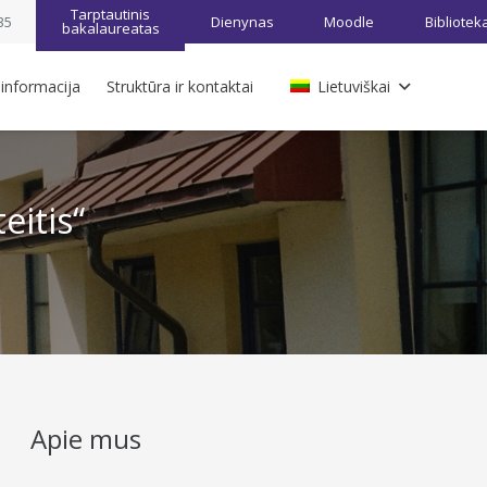
Tarptautinis
35
Dienynas
Moodle
Bibliotek
bakalaureatas
 informacija
Struktūra ir kontaktai
Lietuviškai
eitis“
Apie mus