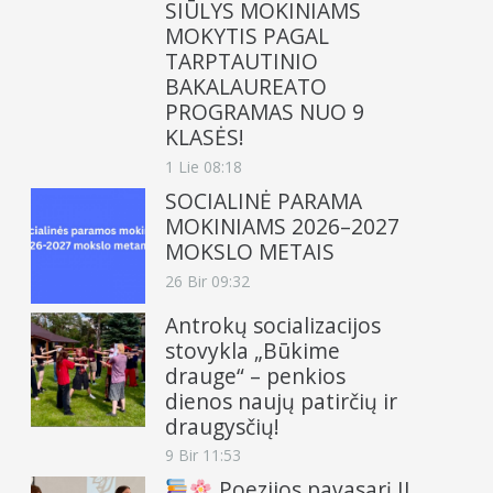
SIŪLYS MOKINIAMS
MOKYTIS PAGAL
TARPTAUTINIO
BAKALAUREATO
PROGRAMAS NUO 9
KLASĖS!
1 Lie 08:18
SOCIALINĖ PARAMA
MOKINIAMS 2026–2027
MOKSLO METAIS
26 Bir 09:32
Antrokų socializacijos
stovykla „Būkime
drauge“ – penkios
dienos naujų patirčių ir
draugysčių!
9 Bir 11:53
Poezijos pavasarį II