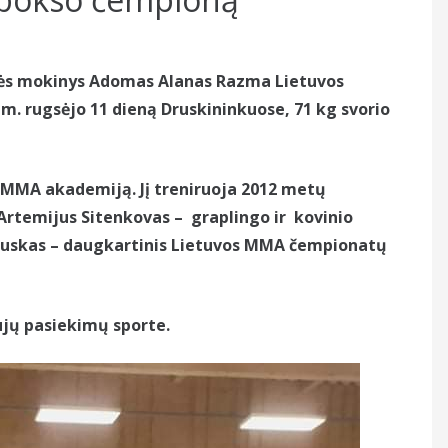
lasės mokinys Adomas Alanas Razma Lietuvos
 m. rugsėjo 11 dieną Druskininkuose, 71 kg svorio
 MMA akademiją. Jį treniruoja 2012 metų
rtemijus Sitenkovas – graplingo ir kovinio
auskas – daugkartinis Lietuvos MMA čempionatų
jų pasiekimų sporte.