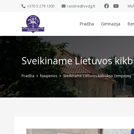
+370 5 279 1305
rastine@vvdg.lt
Mok
Pradžia
Gimnazija
Be
Sveikiname Lietuvos kik
Pradžia
Naujienos
Sveikiname Lietuvos kikbokso čempioną