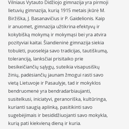
Vilniaus Vytauto Didžiojo gimnazija yra pirmoji
lietuvių gimnazija, kurią 1915 metais įkūrė M.
Biržiška, J. Basanavičius ir P. Gaidelionis. Kaip
ir anuomet, gimnazija užtikrina efektyvų ir
kokybišką mokymą ir mokymąsi bei yra atvira
pozityviai kaitai. Šiandieninė gimnazija siekia
tobulėti, puoselėja savo tradicijas, tautiškumą,
toleranciją, lanksčiai prisitaiko prie
besikeičiančių sąlygų, suteikia visapusiškų
žinių, padėsiančių jaunam žmogui rasti savo
vietą Lietuvoje ir Pasaulyje, tad ir mokyklos
bendruomenė yra bendradarbiaujanti,
susitelkusi, iniciatyvi, geranoriška, kultūringa,
kurianti saugią aplinką, pasitikinti savo
sugebėjimais ir besididžiuojanti savo mokykla,
kurią pati kiekvieną dieną ir kuria.