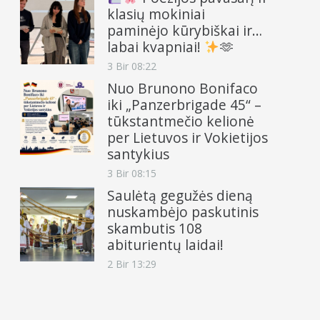
klasių mokiniai
paminėjo kūrybiškai ir…
labai kvapniai!
🫶
3 Bir 08:22
Nuo Brunono Bonifaco
iki „Panzerbrigade 45“ –
tūkstantmečio kelionė
per Lietuvos ir Vokietijos
santykius
3 Bir 08:15
Saulėtą gegužės dieną
nuskambėjo paskutinis
skambutis 108
abiturientų laidai!
2 Bir 13:29