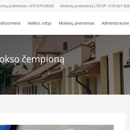
inių priėmimas +370 670 69565
Mokinių priėmimas į TB DP +370 607 428
ndruomenė
Veiklos sritys
Mokinių priėmimas
Administracinė
bokso čempioną