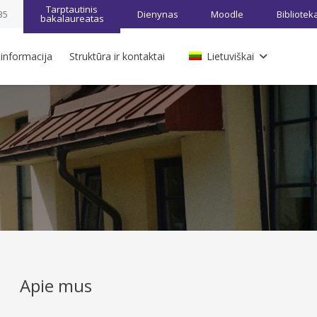
Tarptautinis
35
Dienynas
Moodle
Bibliotek
bakalaureatas
 informacija
Struktūra ir kontaktai
Lietuviškai
Apie mus