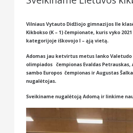
Vilniaus Vytauto Didžiojo gimnazijos IIe k
Kikbokso
(K – 1) čempionate, kuris vyko 2021
kategorijoje iškovojo I – ąją vietą.
Adomas jau ketvirtus metus lanko Valetudo
olimpiados čempionas Evaldas Petrauskas, A
sambo Europos čempionas ir Augustas Šalk
nugalėtojas.
Sveikiname nugalėtoją Adomą ir linkime nau