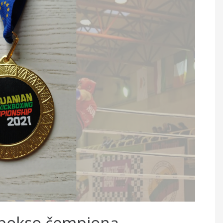
kbokso čempioną