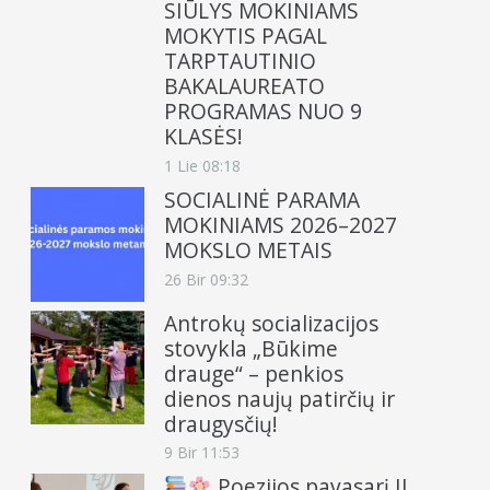
SIŪLYS MOKINIAMS
MOKYTIS PAGAL
TARPTAUTINIO
BAKALAUREATO
PROGRAMAS NUO 9
KLASĖS!
1 Lie 08:18
SOCIALINĖ PARAMA
MOKINIAMS 2026–2027
MOKSLO METAIS
26 Bir 09:32
Antrokų socializacijos
stovykla „Būkime
drauge“ – penkios
dienos naujų patirčių ir
draugysčių!
9 Bir 11:53
Poezijos pavasarį II