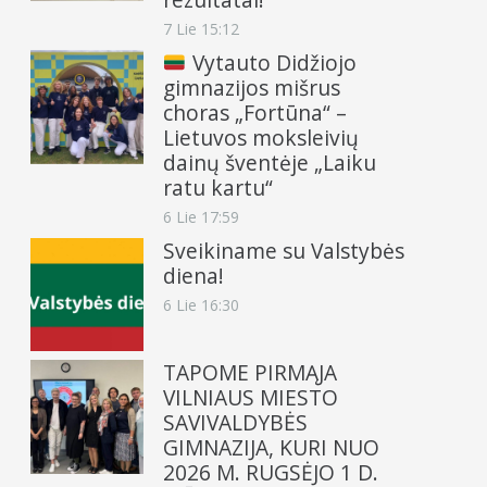
7 Lie 15:12
Vytauto Didžiojo
gimnazijos mišrus
choras „Fortūna“ –
Lietuvos moksleivių
dainų šventėje „Laiku
ratu kartu“
6 Lie 17:59
Sveikiname su Valstybės
diena!
6 Lie 16:30
TAPOME PIRMĄJA
VILNIAUS MIESTO
SAVIVALDYBĖS
GIMNAZIJA, KURI NUO
2026 M. RUGSĖJO 1 D.