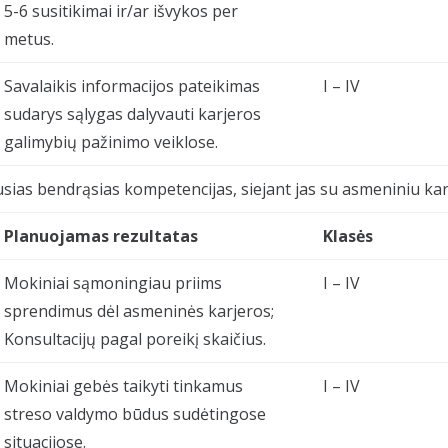
5-6 susitikimai ir/ar išvykos per
metus.
Savalaikis informacijos pateikimas
I – IV
sudarys sąlygas dalyvauti karjeros
galimybių pažinimo veiklose.
usias bendrąsias kompetencijas, siejant jas su asmeniniu kar
Planuojamas rezultatas
Klasės
Mokiniai sąmoningiau priims
I – IV
sprendimus dėl asmeninės karjeros;
Konsultacijų pagal poreikį skaičius.
Mokiniai gebės taikyti tinkamus
I – IV
streso valdymo būdus sudėtingose
situacijose.