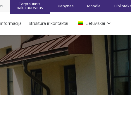
Tarptautinis
35
Dienynas
Moodle
Bibliotek
bakalaureatas
 informacija
Struktūra ir kontaktai
Lietuviškai