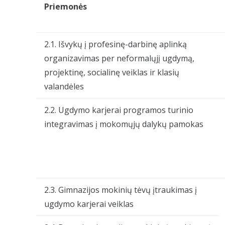
Priemonės
2.1. Išvykų į profesinę-darbinę aplinką
organizavimas per neformalųjį ugdymą,
projektinę, socialinę veiklas ir klasių
valandėles
2.2. Ugdymo karjerai programos turinio
integravimas į mokomųjų dalykų pamokas
2.3. Gimnazijos mokinių tėvų įtraukimas į
ugdymo karjerai veiklas