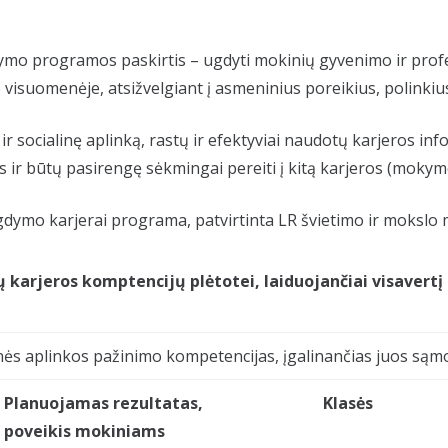
ymo programos paskirtis – ugdyti mokinių gyvenimo ir profe
visuomenėje, atsižvelgiant į asmeninius poreikius, polinkius
ir socialinę aplinką, rastų ir efektyviai naudotų karjeros 
r būtų pasirengę sėkmingai pereiti į kitą karjeros (mokymo
mo karjerai programa, patvirtinta LR švietimo ir mokslo mi
ų karjeros komptencijų plėtotei, laiduojančiai visavert
inės aplinkos pažinimo kompetencijas, įgalinančias juos sąmo
Planuojamas rezultatas,
Klasės
poveikis mokiniams