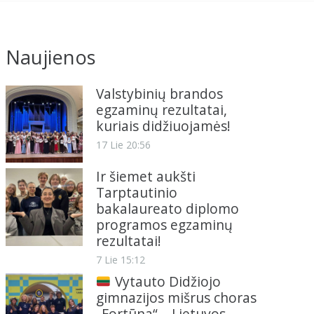
Naujienos
Valstybinių brandos
egzaminų rezultatai,
kuriais didžiuojamės!
17 Lie 20:56
Ir šiemet aukšti
Tarptautinio
bakalaureato diplomo
programos egzaminų
rezultatai!
7 Lie 15:12
Vytauto Didžiojo
gimnazijos mišrus choras
„Fortūna“ – Lietuvos