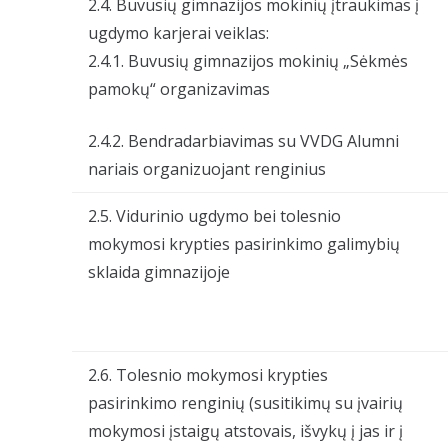
2.4. Buvusių gimnazijos mokinių įtraukimas į
ugdymo karjerai veiklas:
2.4.1. Buvusių gimnazijos mokinių „Sėkmės
pamokų“ organizavimas
2.4.2. Bendradarbiavimas su VVDG Alumni
nariais organizuojant renginius
2.5. Vidurinio ugdymo bei tolesnio
mokymosi krypties pasirinkimo galimybių
sklaida gimnazijoje
2.6. Tolesnio mokymosi krypties
pasirinkimo renginių (susitikimų su įvairių
mokymosi įstaigų atstovais, išvykų į jas ir į