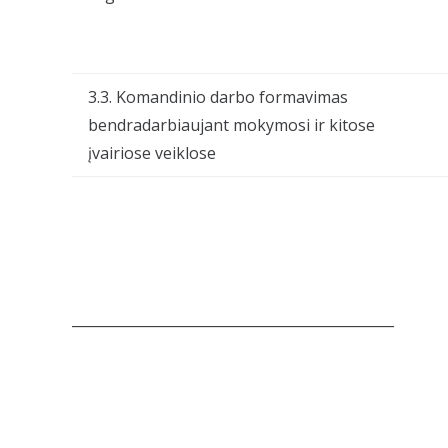
3.3. Komandinio darbo formavimas
bendradarbiaujant mokymosi ir kitose
įvairiose veiklose
______________________________________________