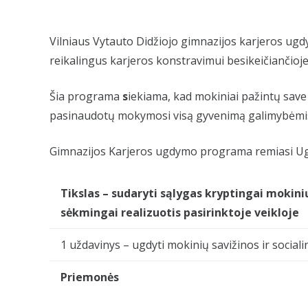
Vilniaus Vytauto Didžiojo gimnazijos karjeros ugd
reikalingus karjeros konstravimui besikeičiančioje 
Šia programa
s
iekiama, kad mokiniai pažintų save 
pasinaudotų mokymosi visą gyvenimą galimybėmis i
Gimnazijos Karjeros ugdymo programa remiasi Ugdy
Tikslas – sudaryti sąlygas kryptingai mokini
sėkmingai realizuotis pasirinktoje veikloje
1 uždavinys – ugdyti mokinių savižinos ir social
Priemonės