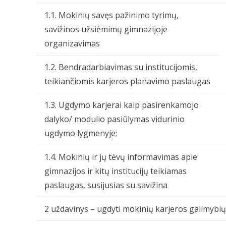
1.1. Mokinių savęs pažinimo tyrimų,
savižinos užsiėmimų gimnazijoje
organizavimas
1.2. Bendradarbiavimas su institucijomis,
teikiančiomis karjeros planavimo paslaugas
1.3. Ugdymo karjerai kaip pasirenkamojo
dalyko/ modulio pasiūlymas vidurinio
ugdymo lygmenyje;
1.4. Mokinių ir jų tėvų informavimas apie
gimnazijos ir kitų institucijų teikiamas
paslaugas, susijusias su savižina
2 uždavinys – ugdyti mokinių karjeros galimybių