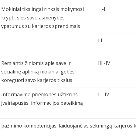
Mokiniai tikslingai rinksis mokymosi
I -II
kryptį, sies savo asmenybės
ypatumus su karjeros sprendimais
I II
Remiantis žiniomis apie save ir
III -IV
socialinę aplinką mokiniai gebės
koreguoti savo karjeros tikslus
Informavimo priemonės užtikrins
I – IV
įvairiapusės informacijos pateikimą
 pažinimo kompetencijas, laiduojančias sėkmingą karjeros ke