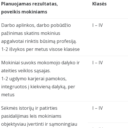
Planuojamas rezultatas,
Klasės
poveikis mokiniams
Darbo aplinkos, darbo pobūdžio
I – IV
pažinimas skatins mokinius
apgalvotai rinktis būsimą profesiją.
1-2 išvykos per metus visose klasėse
Mokiniai suvoks mokomojo dalyko ir
I – IV
ateities veiklos sąsajas.
1-2 ugdymo karjerai pamokos,
integruotos į kiekvieną dalyką, per
metus
Sėkmės istorijų ir patirties
I – IV
pasidalijimas leis mokiniams
objektyviau įvertinti ir sąmoningiau