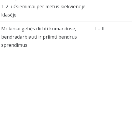
1-2 užsiėmimai per metus kiekvienoje
klasėje
Mokiniai gebės dirbti komandose,
I – II
bendradarbiauti ir priimti bendrus
sprendimus