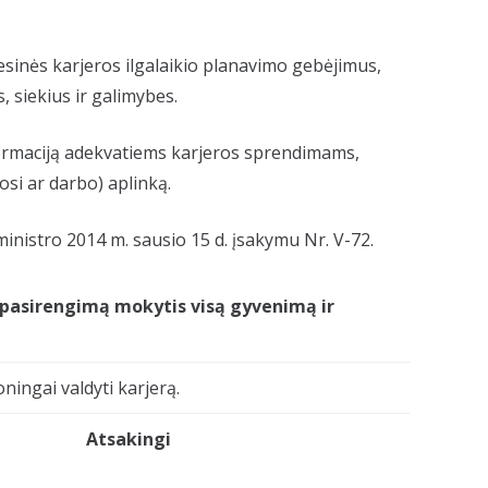
sinės karjeros ilgalaikio planavimo gebėjimus,
, siekius ir galimybes.
informaciją adekvatiems karjeros sprendimams,
si ar darbo) aplinką.
nistro 2014 m. sausio 15 d. įsakymu Nr. V-72.
į pasirengimą mokytis visą gyvenimą ir
ningai valdyti karjerą.
Atsakingi