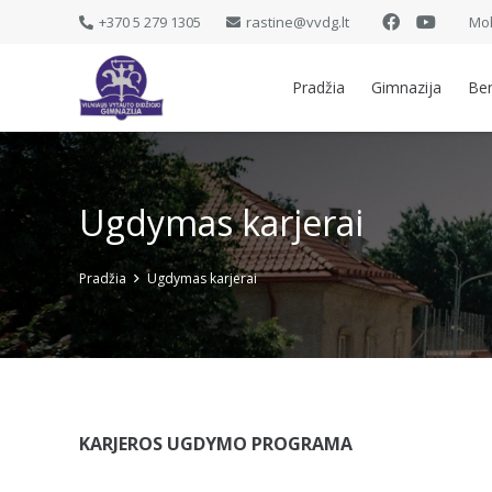
+370 5 279 1305
rastine@vvdg.lt
Mok
Pradžia
Gimnazija
Be
Ugdymas karjerai
Pradžia
Ugdymas karjerai
KARJEROS UGDYMO PROGRAMA