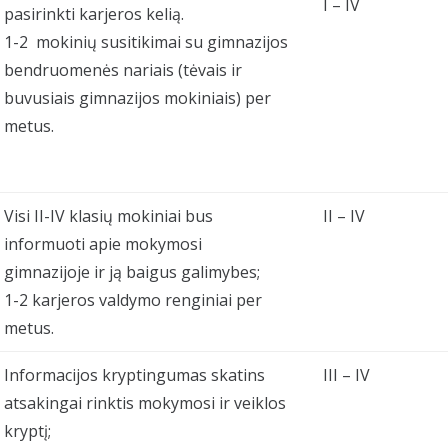
I – IV
pasirinkti karjeros kelią.
1-2 mokinių susitikimai su gimnazijos
bendruomenės nariais (tėvais ir
buvusiais gimnazijos mokiniais) per
metus.
Visi II-IV klasių mokiniai bus
II – IV
informuoti apie mokymosi
gimnazijoje ir ją baigus galimybes;
1-2 karjeros valdymo renginiai per
metus.
Informacijos kryptingumas skatins
III – IV
atsakingai rinktis mokymosi ir veiklos
kryptį;