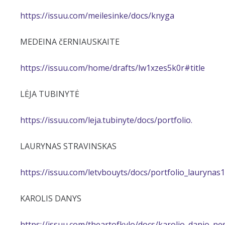
https://issuu.com/meilesinke/docs/knyga
MEDEINA čERNIAUSKAITE
https://issuu.com/home/drafts/lw1xzes5k0r#title
LĖJA TUBINYTĖ
https://issuu.com/leja.tubinyte/docs/portfolio.
LAURYNAS STRAVINSKAS
https://issuu.com/letvbouyts/docs/portfolio_laurynas1
KAROLIS DANYS
https://issuu.com/theartofkylo/docs/karolio_danio_n