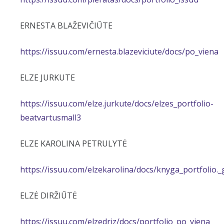
ERNESTA BLAŽEVIČIŪTE
https://issuu.com/ernesta.blazeviciute/docs/po_viena
ELZE JURKUTE
https://issuu.com/elze.jurkute/docs/elzes_portfolio-
beatvartusmall3
ELZE KAROLINA PETRULYTĖ
https://issuu.com/elzekarolina/docs/knyga_portfolio._
ELZĖ DIRŽIŪTĖ
https://issuu.com/elzedriz/docs/portfolio_po_viena