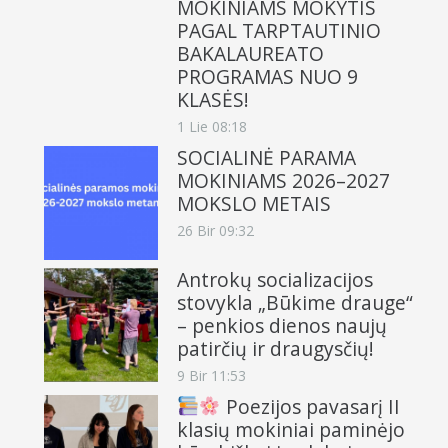
MOKINIAMS MOKYTIS
PAGAL TARPTAUTINIO
BAKALAUREATO
PROGRAMAS NUO 9
KLASĖS!
1 Lie 08:18
SOCIALINĖ PARAMA
MOKINIAMS 2026–2027
MOKSLO METAIS
26 Bir 09:32
Antrokų socializacijos
stovykla „Būkime drauge“
– penkios dienos naujų
patirčių ir draugysčių!
9 Bir 11:53
Poezijos pavasarį II
klasių mokiniai paminėjo