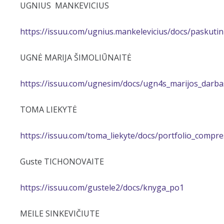
UGNIUS MANKEVICIUS
https://issuu.com/ugnius.mankelevicius/docs/paskuti
UGNĖ MARIJA ŠIMOLIŪNAITĖ
https://issuu.com/ugnesim/docs/ugn4s_marijos_darba
TOMA LIEKYTĖ
https://issuu.com/toma_liekyte/docs/portfolio_compr
Guste TICHONOVAITE
https://issuu.com/gustele2/docs/knyga_po1
MEILE SINKEVIČIUTE