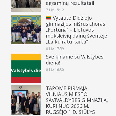
egzaminų rezultatai!
7 Lie 15:12
Vytauto Didžiojo
gimnazijos mišrus choras
„Fortūna“ – Lietuvos
moksleivių dainų šventėje
„Laiku ratu kartu“
6 Lie 17:59
Sveikiname su Valstybės
diena!
6 Lie 16:30
TAPOME PIRMĄJA
VILNIAUS MIESTO
SAVIVALDYBĖS GIMNAZIJA,
KURI NUO 2026 M.
RUGSĖJO 1 D. SIŪLYS