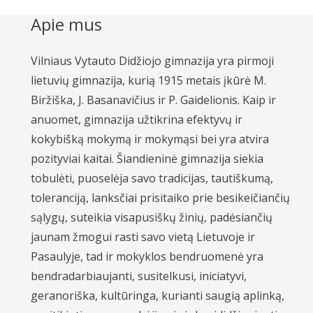
Apie mus
Vilniaus Vytauto Didžiojo gimnazija yra pirmoji
lietuvių gimnazija, kurią 1915 metais įkūrė M.
Biržiška, J. Basanavičius ir P. Gaidelionis. Kaip ir
anuomet, gimnazija užtikrina efektyvų ir
kokybišką mokymą ir mokymąsi bei yra atvira
pozityviai kaitai. Šiandieninė gimnazija siekia
tobulėti, puoselėja savo tradicijas, tautiškumą,
toleranciją, lanksčiai prisitaiko prie besikeičiančių
sąlygų, suteikia visapusiškų žinių, padėsiančių
jaunam žmogui rasti savo vietą Lietuvoje ir
Pasaulyje, tad ir mokyklos bendruomenė yra
bendradarbiaujanti, susitelkusi, iniciatyvi,
geranoriška, kultūringa, kurianti saugią aplinką,