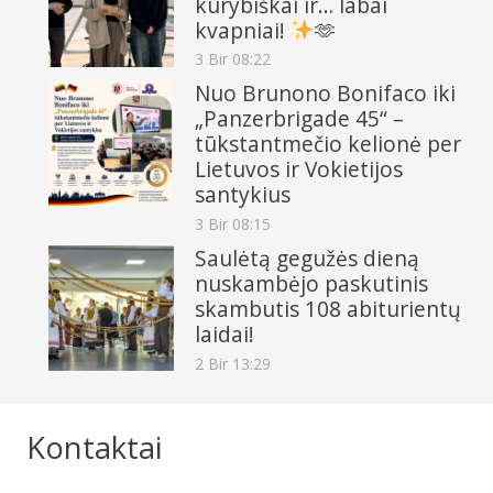
kūrybiškai ir… labai
kvapniai!
🫶
3 Bir 08:22
Nuo Brunono Bonifaco iki
„Panzerbrigade 45“ –
tūkstantmečio kelionė per
Lietuvos ir Vokietijos
santykius
3 Bir 08:15
Saulėtą gegužės dieną
nuskambėjo paskutinis
skambutis 108 abiturientų
laidai!
2 Bir 13:29
Kontaktai