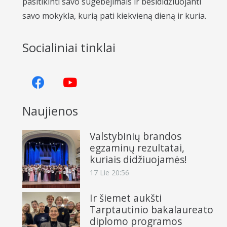
pasitikinti savo sugebėjimais ir besididžiuojanti
savo mokykla, kurią pati kiekvieną dieną ir kuria.
Socialiniai tinklai
Naujienos
Valstybinių brandos
egzaminų rezultatai,
kuriais didžiuojamės!
17 Lie 20:56
Ir šiemet aukšti
Tarptautinio bakalaureato
diplomo programos