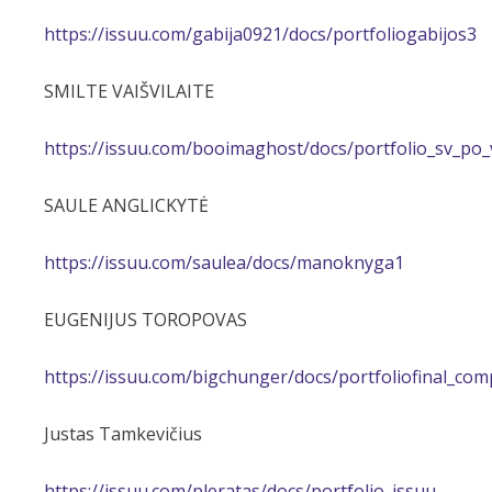
https://issuu.com/gabija0921/docs/portfoliogabijos3
SMILTE VAIŠVILAITE
https://issuu.com/booimaghost/docs/portfolio_sv_po_
SAULE ANGLICKYTĖ
https://issuu.com/saulea/docs/manoknyga1
EUGENIJUS TOROPOVAS
https://issuu.com/bigchunger/docs/portfoliofinal_co
Justas Tamkevičius
https://issuu.com/pleratas/docs/portfolio_issuu