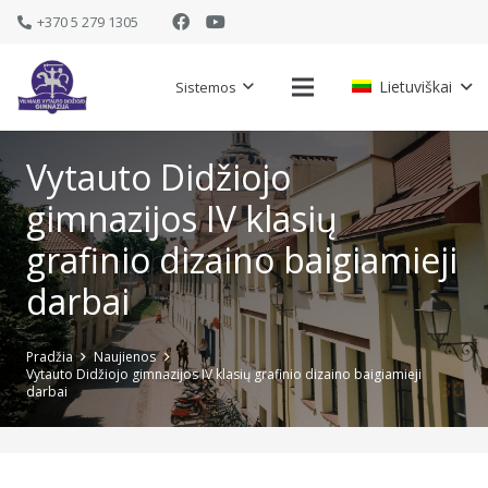
+370 5 279 1305
Lietuviškai
Sistemos
Vytauto Didžiojo
gimnazijos IV klasių
grafinio dizaino baigiamieji
darbai
Pradžia
Naujienos
Vytauto Didžiojo gimnazijos IV klasių grafinio dizaino baigiamieji
darbai