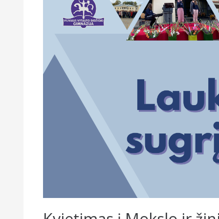
Kvietimas į Mokslo ir žin