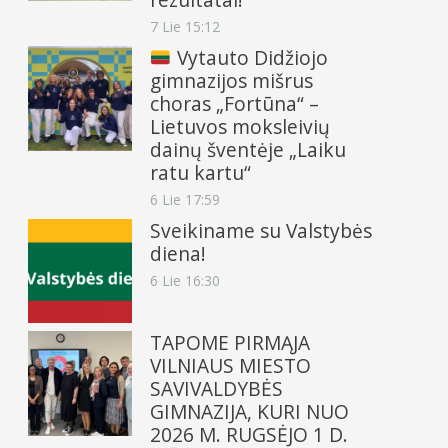
7 Lie 15:12
Vytauto Didžiojo
gimnazijos mišrus
choras „Fortūna“ –
Lietuvos moksleivių
dainų šventėje „Laiku
ratu kartu“
6 Lie 17:59
Sveikiname su Valstybės
diena!
6 Lie 16:30
TAPOME PIRMĄJA
VILNIAUS MIESTO
SAVIVALDYBĖS
GIMNAZIJA, KURI NUO
2026 M. RUGSĖJO 1 D.