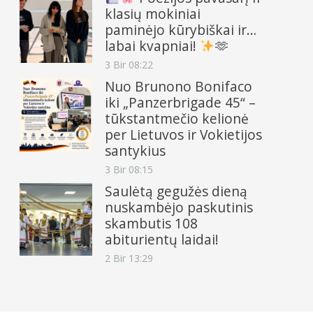
klasių mokiniai
paminėjo kūrybiškai ir…
labai kvapniai!
🫶
3 Bir 08:22
Nuo Brunono Bonifaco
iki „Panzerbrigade 45“ –
tūkstantmečio kelionė
per Lietuvos ir Vokietijos
santykius
3 Bir 08:15
Saulėtą gegužės dieną
nuskambėjo paskutinis
skambutis 108
abiturientų laidai!
2 Bir 13:29