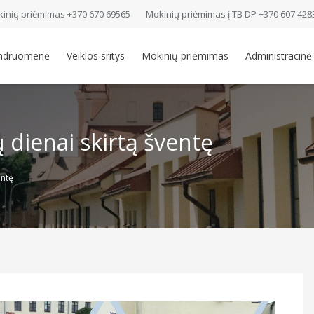
inių priėmimas +370 670 69565
Mokinių priėmimas į TB DP +370 607 428
ndruomenė
Veiklos sritys
Mokinių priėmimas
Administracinė
ų dienai skirtą šventę
entę