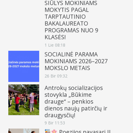
SIŪLYS MOKINIAMS
MOKYTIS PAGAL
TARPTAUTINIO
BAKALAUREATO
PROGRAMAS NUO 9
KLASĖS!
1 Lie 08:18
SOCIALINĖ PARAMA
MOKINIAMS 2026–2027
MOKSLO METAIS
26 Bir 09:32
Antrokų socializacijos
stovykla „Būkime
drauge“ – penkios
dienos naujų patirčių ir
draugysčių!
9 Bir 11:53
Poezijos pavasarį II