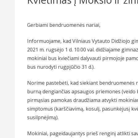
Gerbiami bendruomenės nariai,
Informuojame, kad Vilniaus Vytauto Didžiojo gim
2021 m. rugsėjo 1 d. 10.00 val. didžiajame gimnazi
mokiniai bus kviečiami dalyvauti pirmojoje pamok
bus nurodyti rugpjūčio 31 d.).
Norime pastebėti, kad siekiant bendruomenės n
burną dengiančias apsaugos priemones (veido kau
pirmąsias pamokas draudžiama atvykti mokiniams
simptomus (karščiavimą, kosulį, pasunkėjusį kv
susilpnėjimą).
Mokiniai, pageidaujantys prieš renginį atlikti sa