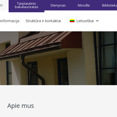
Tarptautinis
35
Dienynas
Moodle
Bibliotek
bakalaureatas
 informacija
Struktūra ir kontaktai
Lietuviškai
Apie mus