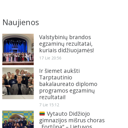
Naujienos
Valstybinių brandos
egzaminų rezultatai,
kuriais didžiuojamės!
17 Lie 20:56
Ir šiemet aukšti
Tarptautinio
bakalaureato diplomo
programos egzaminų
rezultatai!
7 Lie 15:12
Vytauto Didžiojo
gimnazijos mišrus choras
„Fortūna“ – Lietuvos