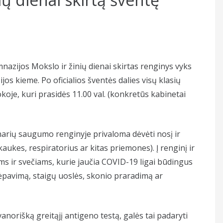
nazijos Mokslo ir žinių dienai skirtas renginys vyks
jos kieme. Po oficialios šventės dalies visų klasių
oje, kuri prasidės 11.00 val. (konkretūs kabinetai
arių saugumo renginyje privaloma dėvėti nosį ir
kes, respiratorius ar kitas priemones). Į renginį ir
 ir svečiams, kurie jaučia COVID-19 ligai būdingus
ėpavimą, staigų uoslės, skonio praradimą ar
vanorišką greitąjį antigeno testą, galės tai padaryti