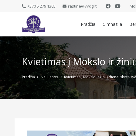
+370 5 279 1305
rastine@vvdg.lt
Mok
Pradžia
Gimnazija
Be
Kvietimas į Mokslo ir žini
Pradžia
Naujienos
Kvietimas į Mokslo ir žinių dienai skirtą šv