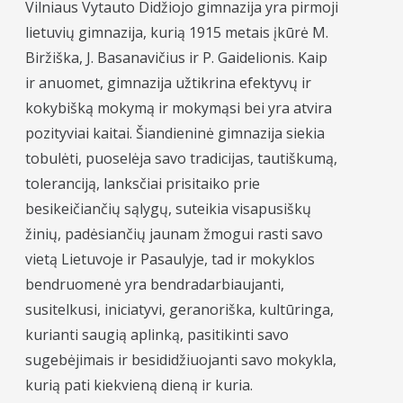
Vilniaus Vytauto Didžiojo gimnazija yra pirmoji
lietuvių gimnazija, kurią 1915 metais įkūrė M.
Biržiška, J. Basanavičius ir P. Gaidelionis. Kaip
ir anuomet, gimnazija užtikrina efektyvų ir
kokybišką mokymą ir mokymąsi bei yra atvira
pozityviai kaitai. Šiandieninė gimnazija siekia
tobulėti, puoselėja savo tradicijas, tautiškumą,
toleranciją, lanksčiai prisitaiko prie
besikeičiančių sąlygų, suteikia visapusiškų
žinių, padėsiančių jaunam žmogui rasti savo
vietą Lietuvoje ir Pasaulyje, tad ir mokyklos
bendruomenė yra bendradarbiaujanti,
susitelkusi, iniciatyvi, geranoriška, kultūringa,
kurianti saugią aplinką, pasitikinti savo
sugebėjimais ir besididžiuojanti savo mokykla,
kurią pati kiekvieną dieną ir kuria.