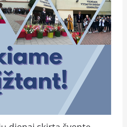
ių dienai skirtą šventę