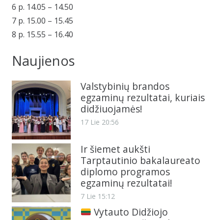
6 p. 14.05 – 14.50
7 p. 15.00 – 15.45
8 p. 15.55 – 16.40
Naujienos
Valstybinių brandos
egzaminų rezultatai, kuriais
didžiuojamės!
17 Lie 20:56
Ir šiemet aukšti
Tarptautinio bakalaureato
diplomo programos
egzaminų rezultatai!
7 Lie 15:12
Vytauto Didžiojo