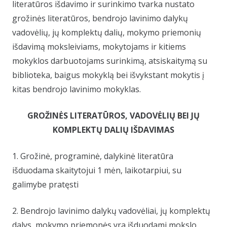
literatūros išdavimo ir surinkimo tvarka nustato
grožinės literatūros, bendrojo lavinimo dalykų
vadovėlių, jų komplektų dalių, mokymo priemonių
išdavimą moksleiviams, mokytojams ir kitiems
mokyklos darbuotojams surinkimą, atsiskaitymą su
biblioteka, baigus mokyklą bei išvykstant mokytis į
kitas bendrojo lavinimo mokyklas.
GROŽINĖS LITERATŪROS, VADOVĖLIŲ BEI JŲ
KOMPLEKTŲ DALIŲ IŠDAVIMAS
1. Grožinė, programinė, dalykinė literatūra
išduodama skaitytojui 1 mėn, laikotarpiui, su
galimybe pratęsti
2. Bendrojo lavinimo dalykų vadovėliai, jų komplektų
dalys, mokymo priemonės yra išduodami mokslo