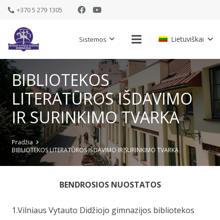
+370 5 279 1305
Lietuviškai
Sistemos
BIBLIOTEKOS
LITERATŪROS IŠDAVIMO
IR SURINKIMO TVARKA
Pradžia
BIBLIOTEKOS LITERATŪROS IŠDAVIMO IR SURINKIMO TVARKA
BENDROSIOS NUOSTATOS
1.Vilniaus Vytauto Didžiojo gimnazijos bibliotekos