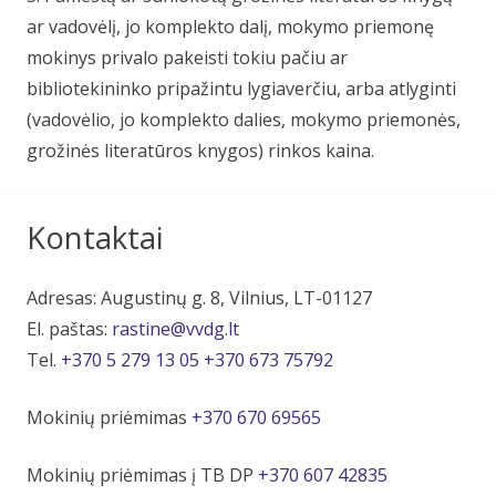
ar vadovėlį, jo komplekto dalį, mokymo priemonę
mokinys privalo pakeisti tokiu pačiu ar
bibliotekininko pripažintu lygiaverčiu, arba atlyginti
(vadovėlio, jo komplekto dalies, mokymo priemonės,
grožinės literatūros knygos) rinkos kaina.
Kontaktai
Adresas: Augustinų g. 8, Vilnius, LT-01127
El. paštas:
rastine@vvdg.lt
Tel.
+370 5 279 13 05
+370 673 75792
Mokinių priėmimas
+370 670 69565
Mokinių priėmimas į TB DP
+370 607 42835