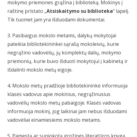
mokymo priemones grąžina į biblioteką. Mokinys į
raštinę pristato „
Atsiskaitymo su biblioteka
“ lapelį.
Tik tuomet jam yra išduodami dokumentai.
3. Pasibaigus mokslo metams, dalykų mokytojai
pateikia bibliotekininkei sąrašą moksleivių, kurie
negrąžino vadovėlių, jų komplektų dalių, mokymo
priemonių, kurie buvo išduoti mokytojui į kabinetą ir
išdalinti mokslo metų eigoje.
4. Mokslo metų pradžioje bibliotekininkė informuoja
klasės vadovus apie mokinius, negrąžinusius
vadovėlių mokslo metų pabaigoje. Klasės vadovas
informuoja mokinį, jog laikinai jam nebus išduodami
vadovėliai einamiesiems mokslo metams.
5. Pamestą ar suniokotą grožinės literatūros knygą