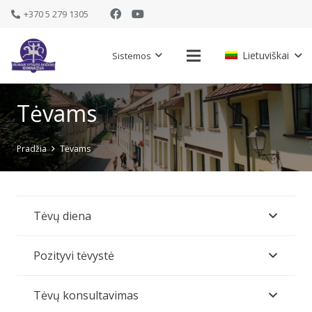
+370 5 279 1305
Lietuviškai
Sistemos
Tėvams
Pradžia
Tėvams
Tėvų diena
Pozityvi tėvystė
Tėvų konsultavimas